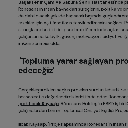
Başakşehir Çam ve Sakura Şehir Hastanesi
'nde p
Rönesans'ın insan kaynakları süreçlerini, politika ve p
da dahil olacak şekilde kapsamlı biçimde güçlendirere
erkekler için eşit fırsatların teşvik edilmesini sağlad
sonuçlarından biri de, pandemi döneminde açılan anao
çalışanlarına kolaylık, güven, motivasyon, aidiyet ve 
imkanı sunması oldu.
"Topluma yarar sağlayan pr
edeceğiz"
Gerçekleştirdikleri seçkin projeleri sürdürülebilirlik v
hassasiyetle değerlendirdiklerini ifade eden Rönesan
İpek Ilıcak Kayaalp
, Rönesans Holding'in EBRD iş birli
çalışmalardan birinin Toplumsal Cinsiyet Eşitliği Proje
Ilıcak Kayaalp, "Proje kapsamında Rönesans'ın insan kay