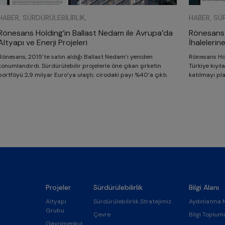
HABER, SÜRDÜRÜLEBILIRLIK,
HABER, SÜR
Rönesans Holding’in Ballast Nedam ile Avrupa’da
Rönesans 
Altyapı ve Enerji Projeleri
İhalelerine
Rönesans, 2015’te satın aldığı Ballast Nedam’ı yeniden
Rönesans Hol
konumlandırdı. Sürdürülebilir projelerle öne çıkan şirketin
Türkiye kıyıl
portföyü 2,9 milyar Euro’ya ulaştı; cirodaki payı %40’a çıktı.
katılmayı pla
Projeler
Sürdürülebilirlik
Bilgi Alanı
Altyapı
Sürdürülebilirlik Stratejimiz
Aydınlatma 
Grubu
Çevre
Bilgi Toplum
Gayrimenkul