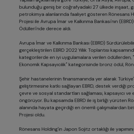
bulunduğu geniş bir coğrafyadaki 27 ülkede inşaat, gay
petrokimya alanlarında faaliyet gösteren Rönesans Hol
Projesi ile Avrupa İmar ve Kalkınma Bankası'nın (EBRD) 2
Ödülleri'nde derece aldı.
Avrupa İmar ve Kalkınma Bankası (EBRD) Sürdürülebilirl
gerçekleştirilen EBRD 2022 Yıllık Toplantısı kapsamında
kategorilerde en iyi uygulamalara verilen ödüllerden, "
Ekonomik Kapsayıcılık" kategorisinde bronz ödül, Röne
Şehir hastanelerinin finansmanında yer alarak Türkiye'n
geliştirmesine katkı sağlayan EBRD, destek verdiği proj
çevre ve sosyal standartları sağlaması, kapsayıcı ve eş
öngörüyor. Bu kapsamda EBRD ile iş birliği yürüten Rön
alanında hayata geçirdiği en önemli çalışmalardan biri
Projesi oldu.
Rönesans Holding'in Japon Sojitz ortaklığı ile yapımın