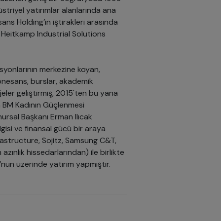
üstriyel yatırımlar alanlarında ana
ns Holding’in iştirakleri arasında
Heitkamp Industrial Solutions
asyonlarının merkezine koyan,
Rönesans, burslar, akademik
jeler geliştirmiş, 2015'ten bu yana
na BM Kadının Güçlenmesi
nursal Başkanı Erman Ilıcak
ilgisi ve finansal gücü bir araya
rastructure, Sojitz, Samsung C&T,
zınlık hissedarlarından) ile birlikte
’nun üzerinde yatırım yapmıştır.