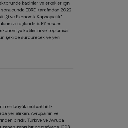
ektöründe kadınlar ve erkekler için
malar sonucunda EBRD tarafından 2022
şitliği ve Ekonomik Kapsayıcılık"
alarımızı taçlandırdı. Rönesans
 ekonomiye katılımını ve toplumsal
oğun şekilde sürdürecek ve yeni
nın en büyük müteahhitlik
ada yer alırken, Avrupa'nın ve
rinden biridir. Türkiye ve Avrupa
 uzanan geniş bir coğrafyada 1993