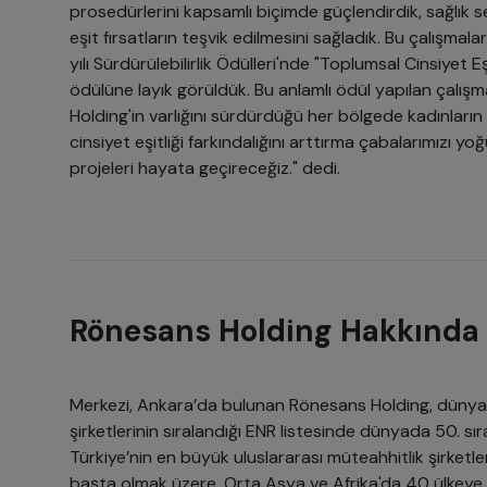
prosedürlerini kapsamlı biçimde güçlendirdik, sağlık s
eşit fırsatların teşvik edilmesini sağladık. Bu çalış
yılı Sürdürülebilirlik Ödülleri'nde "Toplumsal Cinsiyet E
ödülüne layık görüldük. Bu anlamlı ödül yapılan çalışm
Holding'in varlığını sürdürdüğü her bölgede kadınların
cinsiyet eşitliği farkındalığını arttırma çabalarımızı y
projeleri hayata geçireceğiz." dedi.
Rönesans Holding Hakkında
Merkezi, Ankara’da bulunan Rönesans Holding, dünya
şirketlerinin sıralandığı ENR listesinde dünyada 50. sır
Türkiye’nin en büyük uluslararası müteahhitlik şirketle
başta olmak üzere, Orta Asya ve Afrika'da 40 ülkeye