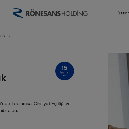
Yatırı
ik Ödülü
15
Haziran
ik
2022
’nde Toplumsal Cinsiyet Eşitliği ve
ibi oldu.