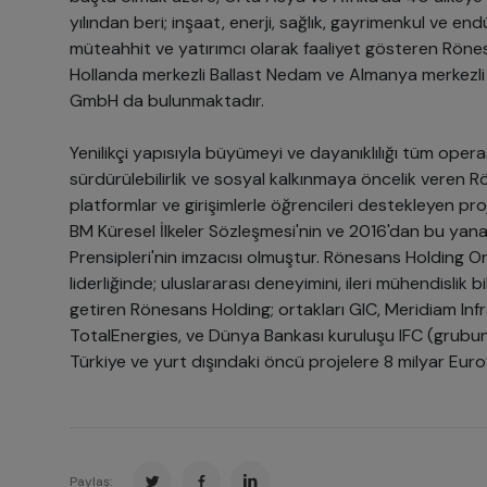
yılından beri; inşaat, enerji, sağlık, gayrimenkul ve end
müteahhit ve yatırımcı olarak faaliyet gösteren Rönesa
Hollanda merkezli Ballast Nedam ve Almanya merkezli 
GmbH da bulunmaktadır.
Yenilikçi yapısıyla büyümeyi ve dayanıklılığı tüm oper
sürdürülebilirlik ve sosyal kalkınmaya öncelik veren 
platformlar ve girişimlerle öğrencileri destekleyen pro
BM Küresel İlkeler Sözleşmesi'nin ve 2016'dan bu ya
Prensipleri'nin imzacısı olmuştur. Rönesans Holding O
liderliğinde; uluslararası deneyimini, ileri mühendislik b
getiren Rönesans Holding; ortakları GIC, Meridiam Inf
TotalEnergies, ve Dünya Bankası kuruluşu IFC (grubun a
Türkiye ve yurt dışındaki öncü projelere 8 milyar Euro
Paylaş: