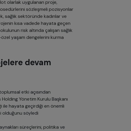
ilot olarlak uygulanan proje,
rosedürlerini sözleşmeli pozisyonlar
k, sağlık sektöründe kadınlar ve
ı. Projenin kısa vadede hayata geçen
kulunun risk altında çalışan sağlık
iş-özel yaşam dengelerini kurma
ojelere devam
e toplumsal etki açısından
s Holding Yönetim Kurulu Başkanı
ği ile hayata geçirdiği en önemli
si olduğunu söyledi
nakları süreçlerini, politika ve