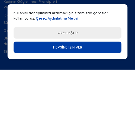
Kadının Güçlenmesi Prensipleri
WEPs İmzacısı
Kullanıcı deneyiminizi artırmak için sitemizde çerezler
İş Sağlığı ve Güvenliği
kullanıyoruz.
Çerez Aydınlatma Metni
Sürdürülebilir Geleceği Tasarla
Genç Yetenek Programları
ÖZELLEŞTİR
BM Sürdürülebilir Kalkınma
Hedefleri
HEPSİNE İZİN VER
Etik İlkeler
Yatırımcı İlişkileri
Finansal Tablolar
Yatırımcı Sunumları
Derecelendirmeler
Duyurular
İletişim