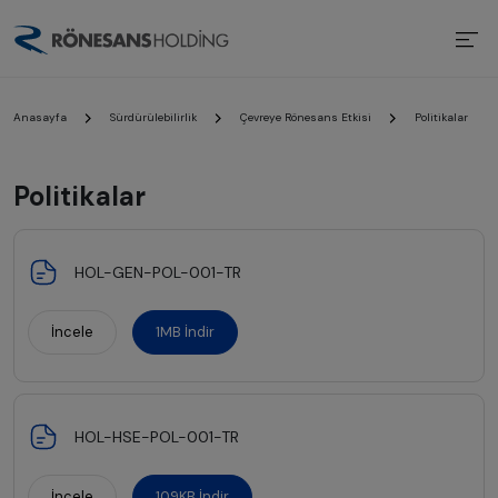
Anasayfa
Sürdürülebilirlik
Çevreye Rönesans Etkisi
Politikalar
Politikalar
HOL-GEN-POL-001-TR
İncele
1MB İndir
HOL-HSE-POL-001-TR
İncele
109KB İndir