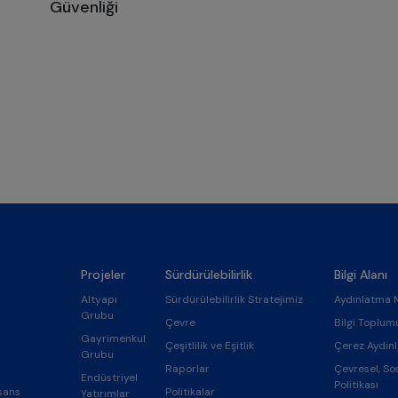
Güvenliği
Projeler
Sürdürülebilirlik
Bilgi Alanı
Altyapı
Sürdürülebilirlik Stratejimiz
Aydınlatma 
Grubu
Çevre
Bilgi Toplum
Gayrimenkul
Çeşitlilik ve Eşitlik
Çerez Aydın
Grubu
Raporlar
Çevresel, So
Endüstriyel
Politikası
sans
Politikalar
Yatırımlar