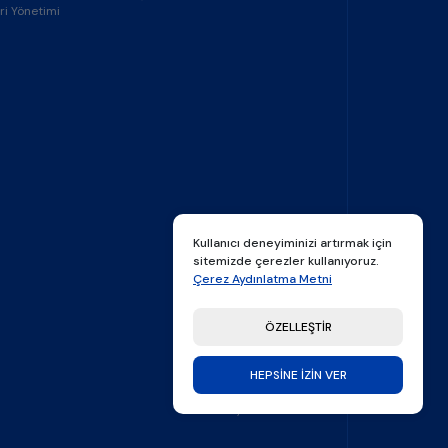
ri Yönetimi
Kullanıcı deneyiminizi artırmak için
sitemizde çerezler kullanıyoruz.
Çerez Aydınlatma Metni
ÖZELLEŞTİR
HEPSİNE İZİN VER
made by
Thatfolk