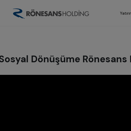
Yatırı
Sosyal Dönüşüme Rönesans E