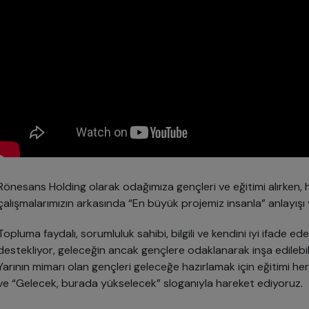
Rönesans Holding olarak odağımıza gençleri ve eğitimi alırken, 
çalışmalarımızın arkasında “En büyük projemiz insanla” anlayışı y
Topluma faydalı, sorumluluk sahibi, bilgili ve kendini iyi ifade ede
destekliyor, geleceğin ancak gençlere odaklanarak inşa edilebi
Yarının mimarı olan gençleri geleceğe hazırlamak için eğitimi h
ve “Gelecek, burada yükselecek” sloganıyla hareket ediyoruz.