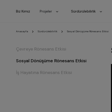
Biz Kimiz
Projeler
Sürdürülebilirlik
Anasayfa
Sürdürülebilirlik
Sosyal Dönüşüme Rönesans Etkisi
Çevreye Rönesans Etkisi
Sosyal Dönüşüme Rönesans Etkisi
İş Hayatına Rönesans Etkisi