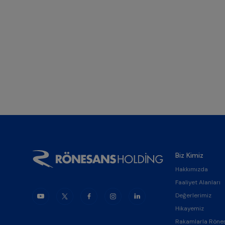
Biz Kimiz
Hakkımızda
Faaliyet Alanları
Değerlerimiz
Hikayemiz
Rakamlarla Röne