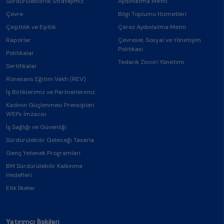
Sürdürülebilirlik Stratejimiz
Aydınlatma Metni
Çevre
Bilgi Toplumu Hizmetleri
Çeşitlilik ve Eşitlik
Çerez Aydınlatma Metni
Raporlar
Çevresel, Sosyal ve Yönetişim
Politikası
Politikalar
Tedarik Zinciri Yönetimi
Sertifikalar
Rönesans Eğitim Vakfı (REV)
İş Birliklerimiz ve Partnerlerimiz
Kadının Güçlenmesi Prensipleri
WEPs İmzacısı
İş Sağlığı ve Güvenliği
Sürdürülebilir Geleceği Tasarla
Genç Yetenek Programları
BM Sürdürülebilir Kalkınma
Hedefleri
Etik İlkeler
Yatırımcı İlişkileri