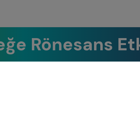
ğe Rönesans Etk