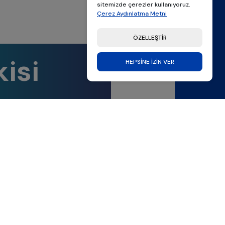
sitemizde çerezler kullanıyoruz.
Çerez Aydınlatma Metni
ÖZELLEŞTİR
isi
HEPSİNE İZİN VER