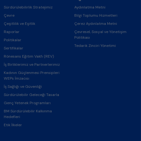
Sürdürülebilirlik Stratejimiz
Aydınlatma Metni
Çevre
Bilgi Toplumu Hizmetleri
Çeşitlilik ve Eşitlik
Çerez Aydınlatma Metni
Raporlar
Çevresel, Sosyal ve Yönetişim
Politikası
Politikalar
Tedarik Zinciri Yönetimi
Sertifikalar
Rönesans Eğitim Vakfı (REV)
İş Birliklerimiz ve Partnerlerimiz
Kadının Güçlenmesi Prensipleri
WEPs İmzacısı
İş Sağlığı ve Güvenliği
Sürdürülebilir Geleceği Tasarla
Genç Yetenek Programları
BM Sürdürülebilir Kalkınma
Hedefleri
Etik İlkeler