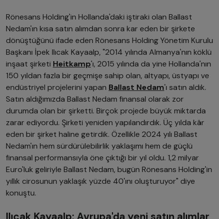
Rönesans Holding'in Hollanda'daki iştiraki olan Ballast
Nedam'ın kısa satın alımdan sonra kar eden bir şirkete
dönüştüğünü ifade eden Rönesans Holding Yönetim Kurulu
Başkanı İpek Ilıcak Kayaalp, "2014 yılında Almanya'nın köklü
inşaat şirketi
Heitkamp
'ı, 2015 yılında da yine Hollanda'nın
150 yıldan fazla bir geçmişe sahip olan, altyapı, üstyapı ve
endüstriyel projelerini yapan
Ballast Nedam
'ı satın aldık.
Satın aldığımızda Ballast Nedam finansal olarak zor
durumda olan bir şirketti. Birçok projede büyük miktarda
zarar ediyordu. Şirketi yeniden yapılandırdık. Üç yılda kâr
eden bir şirket haline getirdik. Özellikle 2024 yılı Ballast
Nedam'ın hem sürdürülebilirlik yaklaşımı hem de güçlü
finansal performansıyla öne çıktığı bir yıl oldu. 1,2 milyar
Euro'luk geliriyle Ballast Nedam, bugün Rönesans Holding'in
yıllık cirosunun yaklaşık yüzde 40'ını oluşturuyor" diye
konuştu.
Ilıcak Kayaalp: Avrupa'da yeni satın alımlar