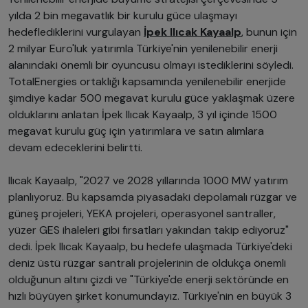
yılda 2 bin megavatlık bir kurulu güce ulaşmayı
hedeflediklerini vurgulayan
İpek Ilıcak Kayaalp
, bunun için
2 milyar Euro'luk yatırımla Türkiye'nin yenilenebilir enerji
alanındaki önemli bir oyuncusu olmayı istediklerini söyledi.
TotalEnergies ortaklığı kapsamında yenilenebilir enerjide
şimdiye kadar 500 megavat kurulu güce yaklaşmak üzere
olduklarını anlatan İpek Ilıcak Kayaalp, 3 yıl içinde 1500
megavat kurulu güç için yatırımlara ve satın alımlara
devam edeceklerini belirtti.
Ilıcak Kayaalp, "2027 ve 2028 yıllarında 1000 MW yatırım
planlıyoruz. Bu kapsamda piyasadaki depolamalı rüzgar ve
güneş projeleri, YEKA projeleri, operasyonel santraller,
yüzer GES ihaleleri gibi fırsatları yakından takip ediyoruz"
dedi. İpek Ilıcak Kayaalp, bu hedefe ulaşmada Türkiye'deki
deniz üstü rüzgar santrali projelerinin de oldukça önemli
olduğunun altını çizdi ve "Türkiye'de enerji sektöründe en
hızlı büyüyen şirket konumundayız. Türkiye'nin en büyük 3