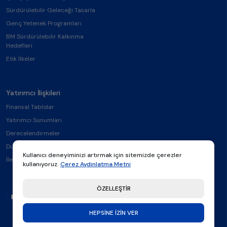
Sürdürülebilir Geleceği Tasarla
Genç Yetenek Programları
BM Sürdürülebilir Kalkınma
Hedefleri
Etik İlkeler
Yatırımcı İlişkileri
Finansal Tablolar
Yatırımcı Sunumları
Derecelendirmeler
Duyurular
Kullanıcı deneyiminizi artırmak için sitemizde çerezler
İletişim
kullanıyoruz.
Çerez Aydınlatma Metni
ÖZELLEŞTİR
HEPSİNE İZİN VER