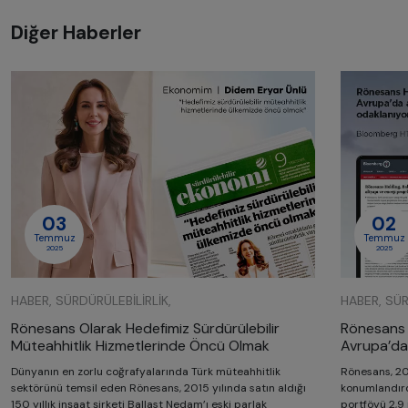
Diğer Haberler
03
02
Temmuz
Temmuz
2025
2025
HABER, SÜRDÜRÜLEBILIRLIK,
HABER, SÜR
Rönesans Olarak Hedefimiz Sürdürülebilir
Rönesans H
Müteahhitlik Hizmetlerinde Öncü Olmak
Avrupa’da 
Dünyanın en zorlu coğrafyalarında Türk müteahhitlik
Rönesans, 20
sektörünü temsil eden Rönesans, 2015 yılında satın aldığı
konumlandırdı
150 yıllık inşaat şirketi Ballast Nedam’ı eski parlak
portföyü 2,9 