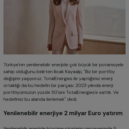
Türkiye'nin yenilenebilir enerjide çok büyük bir potansiyele
sahip olduğunu belirten Ilıcak Kayaalp, "Biz bir portföy
değişimi yaşıyoruz. TotalEnergies ile yaptığımız enerji
ortaklığı da bu hedefin bir parçası. 2023 yılında enerji
portföyümüzün yüzde 50'sini TotalEnergies'e sattık. Ve
hedefimiz bu alanda ilerlemek" dedi.
Yenilenebilir enerjiye 2 milyar Euro yatırım
Yenilenebilir enerjide büyüme stratejisi çerçevesinde 5