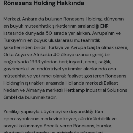
Rönesans Holding Hakkında
Merkezi, Ankara’da bulunan Rönesans Holding, dünyanın
en büyük müteahhitlik şirketlerinin sıralandığı ENR
listesinde dünyada 50. sırada yer alırken, Avrupa'nın ve
Türkiye’nin en büyük uluslararası müteahhitlik
şirketlerinden biridir. Türkiye ve Avrupa başta olmak üzere,
Orta Asya ve Afrika'da 40 ülkeye uzanan geniş bir
coğrafyada 1993 yılından beri; inşaat, enerji, sağlık,
gayrimenkul ve endüstriyel yatırımlar alanlarında ana
müteahhit ve yatırımcı olarak faaliyet gösteren Rönesans
Holding’in iştirakleri arasında Hollanda merkezli Ballast
Nedam ve Almanya merkezli Heitkamp Industrial Solutions
GmbH da bulunmaktadır.
Yenilikçi yapısıyla büyümeyi ve dayanıklılığı tüm
operasyonlarının merkezine koyan, sürdürülebilirlik ve
sosyal kalkınmaya öncelik veren Rönesans, burslar,
akademik platformlar ve girişimlerle öğrencileri