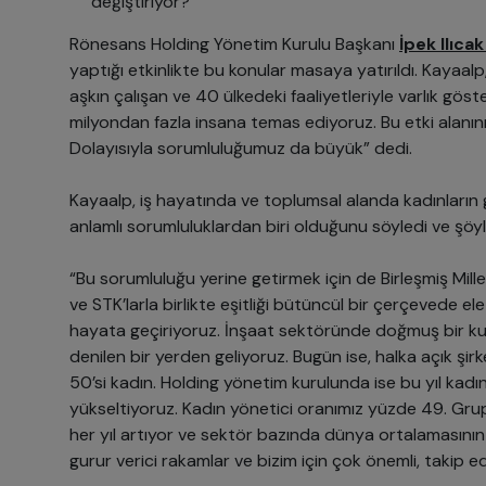
değiştiriyor?
Rönesans Holding Yönetim Kurulu Başkanı
İpek Ilıca
yaptığı etkinlikte bu konular masaya yatırıldı. Kayaal
aşkın çalışan ve 40 ülkedeki faaliyetleriyle varlık göster
milyondan fazla insana temas ediyoruz. Bu etki alanını
Dolayısıyla sorumluluğumuz da büyük” dedi.
Kayaalp, iş hayatında ve toplumsal alanda kadınları
anlamlı sorumluluklardan biri olduğunu söyledi ve şöy
“Bu sorumluluğu yerine getirmek için de Birleşmiş Mille
ve STK’larla birlikte eşitliği bütüncül bir çerçevede ele 
hayata geçiriyoruz. İnşaat sektöründe doğmuş bir ku
denilen bir yerden geliyoruz. Bugün ise, halka açık şi
50’si kadın. Holding yönetim kurulunda ise bu yıl kadı
yükseltiyoruz. Kadın yönetici oranımız yüzde 49. Gru
her yıl artıyor ve sektör bazında dünya ortalamasının
gurur verici rakamlar ve bizim için çok önemli, takip 