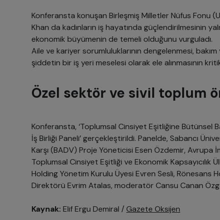
Konferansta konuşan Birleşmiş Milletler Nüfus Fonu (
Khan da kadınların iş hayatında güçlendirilmesinin yaln
ekonomik büyümenin de temeli olduğunu vurguladı.
Aile ve kariyer sorumluluklarının dengelenmesi, bakım y
şiddetin bir iş yeri meselesi olarak ele alınmasının krit
Özel sektör ve sivil toplum ö
Konferansta, ‘Toplumsal Cinsiyet Eşitliğine Bütünsel
İş Birliği Paneli’ gerçekleştirildi. Panelde, Sabancı Üniv
Karşı (BADV) Proje Yöneticisi Esen Özdemir, Avrupa 
Toplumsal Cinsiyet Eşitliği ve Ekonomik Kapsayıcılık 
Holding Yönetim Kurulu Üyesi Evren Sesli, Rönesans Ho
Direktörü Evrim Atalas, moderatör Cansu Canan Özgen’
Kaynak:
Elif Ergu Demiral /
Gazete Oksijen