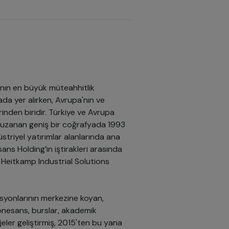
nın en büyük müteahhitlik
ada yer alırken, Avrupa'nın ve
rinden biridir. Türkiye ve Avrupa
 uzanan geniş bir coğrafyada 1993
üstriyel yatırımlar alanlarında ana
ns Holding’in iştirakleri arasında
Heitkamp Industrial Solutions
asyonlarının merkezine koyan,
Rönesans, burslar, akademik
jeler geliştirmiş, 2015'ten bu yana