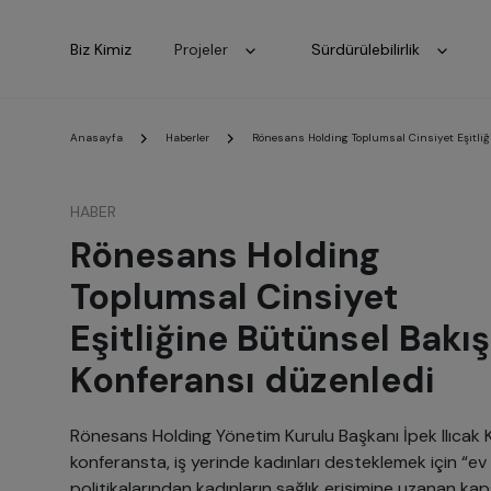
Biz Kimiz
Projeler
Sürdürülebilirlik
Anasayfa
Haberler
Rönesans Holding Toplumsal Cinsiyet Eşitli
HABER
Rönesans Holding
Toplumsal Cinsiyet
Eşitliğine Bütünsel Bakış
Konferansı düzenledi
Rönesans Holding Yönetim Kurulu Başkanı İpek Ilıcak K
konferansta, iş yerinde kadınları desteklemek için “ev
politikalarından kadınların sağlık erişimine uzanan k