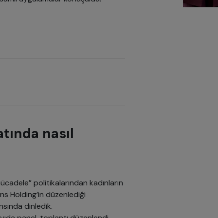
atında nasıl
mücadele” politikalarından kadınların
ns Holding’in düzenlediği
nsında dinledik.
ıda panel, toplantı düzenlendi.