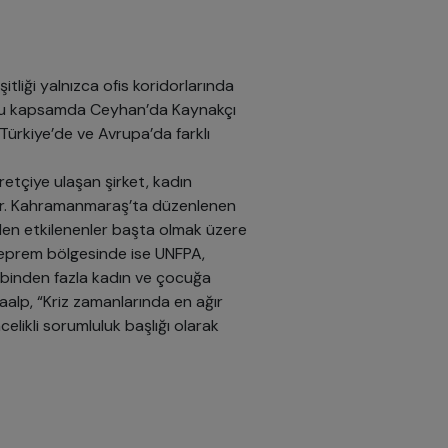
tliği yalnızca ofis koridorlarında
. Bu kapsamda Ceyhan’da Kaynakçı
Türkiye’de ve Avrupa’da farklı
retçiye ulaşan şirket, kadın
ruyor. Kahramanmaraş’ta düzenlenen
mden etkilenenler başta olmak üzere
 Deprem bölgesinde ise UNFPA,
45 binden fazla kadın ve çocuğa
aalp, “Kriz zamanlarında en ağır
elikli sorumluluk başlığı olarak