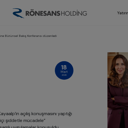
Yatırı
ğine Bütünsel Bakış Konferansı düzenledi
18
Mart
2026
ayaalp’in açılış konuşmasını yaptığı
 içi şiddetle mücadele”
apsamlı uygulamalar konuşuldu.