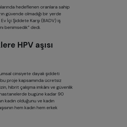
nlarında hedeflenen oranlara sahip
arın güvende olmadığı bir yerde
 Ev İçi Şiddete Karşı (BADV) iş
ı’nı benimsedik” dedi.
lere HPV aşısı
msal cinsiyete dayalı şiddeti
lp bu proje kapsamında ücretsiz
izin, hibrit çalışma imkânı ve güvenlik
tiği hastanelerde bugüne kadar 90
un kadın olduğunu ve kadın
V aşısının hem kadın hem erkek