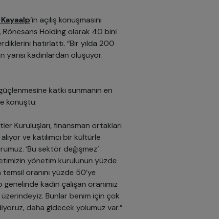
k Kayaalp
’in açılış konuşmasını
p, Rönesans Holding olarak 40 bini
diklerini hatırlattı. “Bir yılda 200
n yarısı kadınlardan oluşuyor.
n güçlenmesine katkı sunmanın en
le konuştu:
tler Kuruluşları, finansman ortakları
alıyor ve katılımcı bir kültürle
rumuz. ‘Bu sektör değişmez’
rketimizin yönetim kurulunun yüzde
n temsil oranını yüzde 50’ye
p genelinde kadın çalışan oranımız
 üzerindeyiz. Bunlar benim için çok
ediyoruz, daha gidecek yolumuz var.”