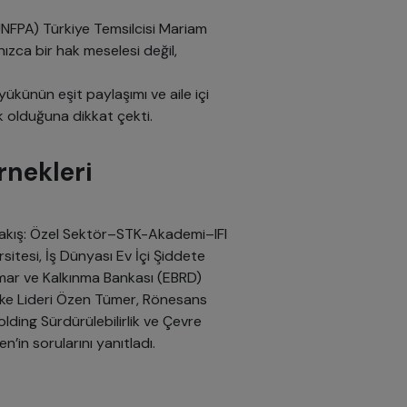
UNFPA) Türkiye Temsilcisi Mariam
ızca bir hak meselesi değil,
ükünün eşit paylaşımı ve aile içi
ik olduğuna dikkat çekti.
rnekleri
 Bakış: Özel Sektör–STK-Akademi–IFI
ersitesi, İş Dünyası Ev İçi Şiddete
İmar ve Kalkınma Bankası (EBRD)
Ülke Lideri Özen Tümer, Rönesans
lding Sürdürülebilirlik ve Çevre
in sorularını yanıtladı.