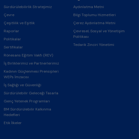
Sürdürülebilirlik Stratejimiz
Aydınlatma Metni
Çevre
Bilgi Toplumu Hizmetleri
Çeşitlilik ve Eşitlik
Çerez Aydınlatma Metni
Raporlar
Çevresel, Sosyal ve Yönetişim
Politikası
Politikalar
Tedarik Zinciri Yönetimi
Sertifikalar
Rönesans Eğitim Vakfı (REV)
İş Birliklerimiz ve Partnerlerimiz
Kadının Güçlenmesi Prensipleri
WEPs İmzacısı
İş Sağlığı ve Güvenliği
Sürdürülebilir Geleceği Tasarla
Genç Yetenek Programları
BM Sürdürülebilir Kalkınma
Hedefleri
Etik İlkeler