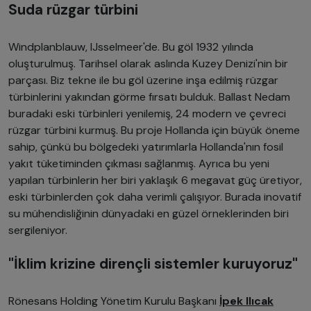
Suda rüzgar türbini
Windplanblauw, IJsselmeer'de. Bu göl 1932 yılında
oluşturulmuş. Tarihsel olarak aslında Kuzey Denizi'nin bir
parçası. Biz tekne ile bu göl üzerine inşa edilmiş rüzgar
türbinlerini yakından görme fırsatı bulduk. Ballast Nedam
buradaki eski türbinleri yenilemiş, 24 modern ve çevreci
rüzgar türbini kurmuş. Bu proje Hollanda için büyük öneme
sahip, çünkü bu bölgedeki yatırımlarla Hollanda'nın fosil
yakıt tüketiminden çıkması sağlanmış. Ayrıca bu yeni
yapılan türbinlerin her biri yaklaşık 6 megavat güç üretiyor,
eski türbinlerden çok daha verimli çalışıyor. Burada inovatif
su mühendisliğinin dünyadaki en güzel örneklerinden biri
sergileniyor.
"İklim krizine dirençli sistemler kuruyoruz"
Rönesans Holding Yönetim Kurulu Başkanı
İpek Ilıcak