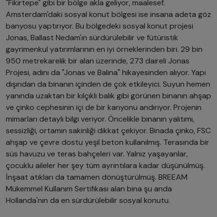
"Fikirtepe" gibi bir bölge akla geliyor, maalesef.
Amsterdam'daki sosyal konut bölgesi ise insana adeta göz
banyosu yaptırıyor. Bu bölgedeki sosyal konut projesi
Jonas, Ballast Nedam'ın sürdürülebilir ve fütüristik
gayrimenkul yatırımlarının en iyi örneklerinden biri. 29 bin
950 metrekarelik bir alan üzerinde, 273 daireli Jonas
Projesi, adını da "Jonas ve Balina" hikayesinden alıyor. Yapı
dışından da binanın içinden de çok etkileyici. Suyun hemen
yanında uzaktan bir kılçıklı balık gibi görünen binanın ahşap
ve çinko cephesinin içi de bir kanyonu andırıyor. Projenin
mimarları detaylı bilgi veriyor. Öncelikle binanın yalıtımı,
sessizliği, ortamın sakinliği dikkat çekiyor. Binada çinko, FSC
ahşap ve çevre dostu yeşil beton kullanılmış. Terasında bir
süs havuzu ve teras bahçeleri var. Yalnız yaşayanlar,
çocuklu aileler her şey tüm ayrıntılara kadar düşünülmüş.
İnşaat atıkları da tamamen dönüştürülmüş. BREEAM
Mükemmel Kullanım Sertifikası alan bina şu anda
Hollanda'nın da en sürdürülebilir sosyal konutu.