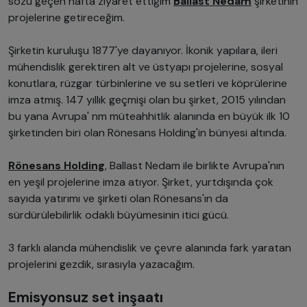
sözü geçen hafta ziyaret ettiğim
Ballast Nedam
şirketinin
projelerine getireceğim.
Şirketin kuruluşu 1877'ye dayanıyor. İkonik yapılara, ileri
mühendislik gerektiren alt ve üstyapı projelerine, sosyal
konutlara, rüzgar türbinlerine ve su setleri ve köprülerine
imza atmış. 147 yıllık geçmişi olan bu şirket, 2015 yılından
bu yana Avrupa' nm müteahhitlik alanında en büyük ilk 10
şirketinden biri olan Rönesans Holding'in bünyesi altında.
Rönesans Holding
, Ballast Nedam ile birlikte Avrupa'nın
en yeşil projelerine imza atıyor. Şirket, yurtdışında çok
sayıda yatırımı ve şirketi olan Rönesans'ın da
sürdürülebilirlik odaklı büyümesinin itici gücü.
3 farklı alanda mühendislik ve çevre alanında fark yaratan
projelerini gezdik, sırasıyla yazacağım.
Emisyonsuz set inşaatı