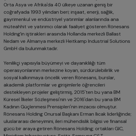
Orta Asya ve Afrika'da 40 ülkeye uzanan geniş bir
coğrafyada 1993 yılından beri; inşaat, enerji, sağlık,
gayrimenkul ve endüstriyel yatırımlar alanlarında ana
müteahhit ve yatırımcı olarak faaliyet gösteren Rönesans
Holding’in iştirakleri arasında Hollanda merkezli Ballast
Nedam ve Almanya merkezli Heitkamp Industrial Solutions
GmbH da bulunmaktadır.
Yenilikçi yapısıyla büyümeyi ve dayanıklılığı tüm
operasyonlarının merkezine koyan, sürdürülebilirlik ve
sosyal kalkınmaya öncelik veren Rönesans, burslar,
akademik platformlar ve girişimlerle öğrencileri
destekleyen projeler geliştirmiş, 2015'ten bu yana BM
Küresel İlkeler Sözleşmesi'nin ve 2016'dan bu yana BM
Kadının Güçlenmesi Prensipleri'nin imzacısı olmuştur.
Rönesans Holding Onursal Başkanı Erman Ilıcak liderliğinde;
uluslararası deneyimini, ileri mühendislik bilgisi ve finansal
gücü bir araya getiren Rönesans Holding; ortakları GIC,
Meridiam Infrastructure, Sojitz, Samsung C&T,