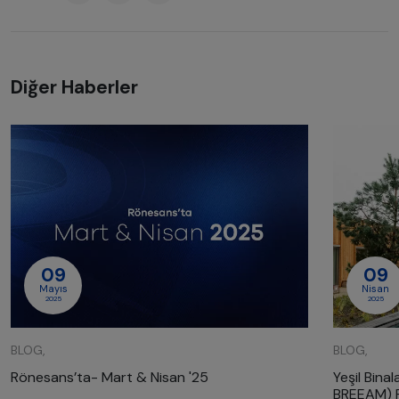
Diğer Haberler
09
09
Mayıs
Nisan
2025
2025
BLOG,
BLOG,
Rönesans’ta- Mart & Nisan '25
Yeşil Binal
BREEAM) P