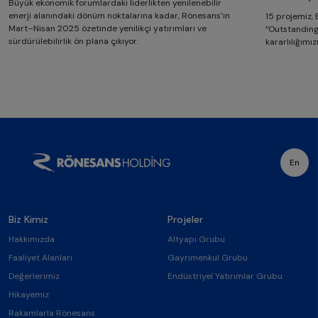
Büyük ekonomik forumlardaki liderlikten yenilenebilir
enerji alanındaki dönüm noktalarına kadar, Rönesans’ın
15 projemiz,
Mart–Nisan 2025 özetinde yenilikçi yatırımları ve
“Outstanding”
sürdürülebilirlik ön plana çıkıyor.
kararlılığımız
En
Biz Kimiz
Projeler
Hakkımızda
Altyapı Grubu
Faaliyet Alanları
Gayrimenkul Grubu
Değerlerimiz
Endüstriyel Yatırımlar Grubu
Hikayemiz
Rakamlarla Rönesans