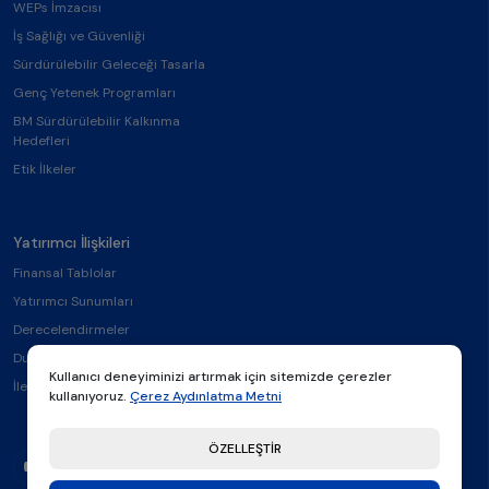
WEPs İmzacısı
İş Sağlığı ve Güvenliği
Sürdürülebilir Geleceği Tasarla
Genç Yetenek Programları
BM Sürdürülebilir Kalkınma
Hedefleri
Etik İlkeler
Yatırımcı İlişkileri
Finansal Tablolar
Yatırımcı Sunumları
Derecelendirmeler
Duyurular
Kullanıcı deneyiminizi artırmak için sitemizde çerezler
İletişim
kullanıyoruz.
Çerez Aydınlatma Metni
ÖZELLEŞTİR