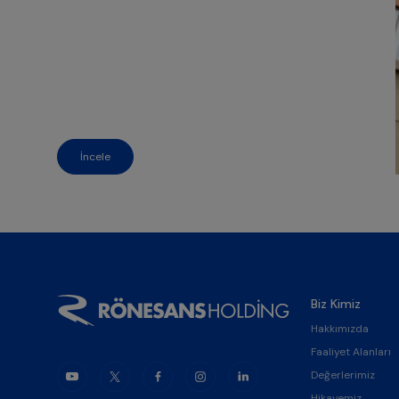
İncele
Biz Kimiz
Hakkımızda
Faaliyet Alanları
Değerlerimiz
Hikayemiz