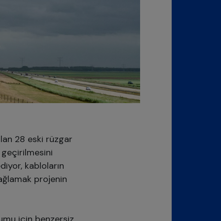
olan 28 eski rüzgar
 geçirilmesini
diyor, kabloların
sağlamak projenin
lumu için benzersiz