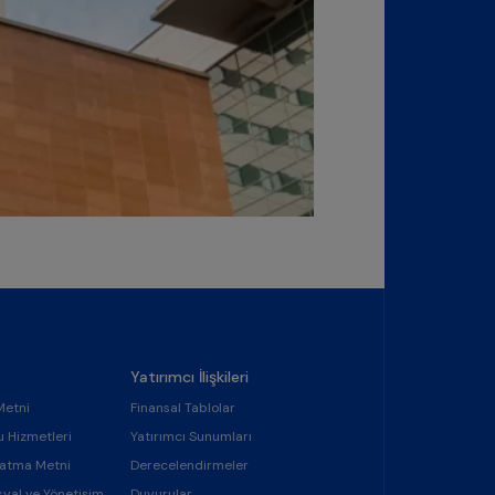
Yatırımcı İlişkileri
Metni
Finansal Tablolar
u Hizmetleri
Yatırımcı Sunumları
latma Metni
Derecelendirmeler
syal ve Yönetişim
Duyurular