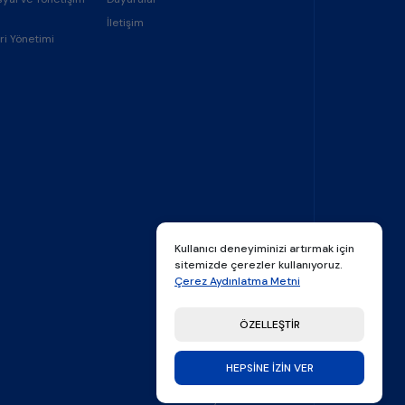
İletişim
ri Yönetimi
Kullanıcı deneyiminizi artırmak için
sitemizde çerezler kullanıyoruz.
Çerez Aydınlatma Metni
ÖZELLEŞTİR
HEPSİNE İZİN VER
made by
Thatfolk