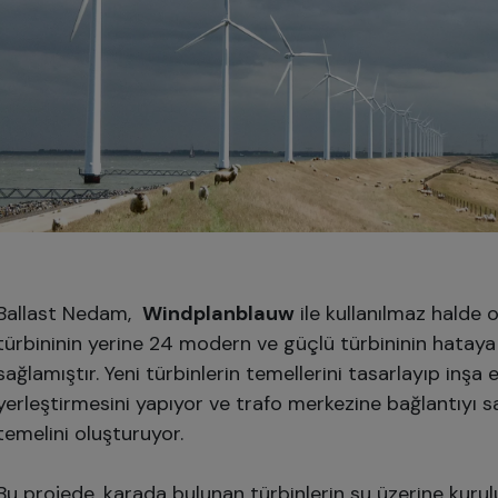
Ballast Nedam,
Windplanblauw
ile kullanılmaz halde 
türbininin yerine 24 modern ve güçlü türbininin hataya
sağlamıştır. Yeni türbinlerin temellerini tasarlayıp inşa e
yerleştirmesini yapıyor ve trafo merkezine bağlantıyı 
temelini oluşturuyor.
Bu projede, karada bulunan türbinlerin su üzerine kuru