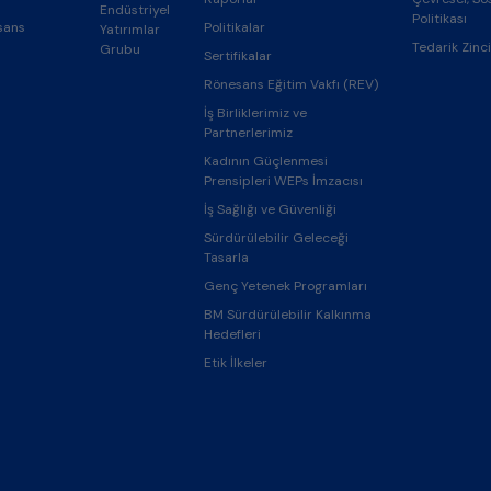
Endüstriyel
Politikası
sans
Politikalar
Yatırımlar
Tedarik Zinci
Grubu
Sertifikalar
Rönesans Eğitim Vakfı (REV)
İş Birliklerimiz ve
Partnerlerimiz
Kadının Güçlenmesi
Prensipleri WEPs İmzacısı
İş Sağlığı ve Güvenliği
Sürdürülebilir Geleceği
Tasarla
Genç Yetenek Programları
BM Sürdürülebilir Kalkınma
Hedefleri
Etik İlkeler