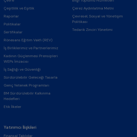
Çevre
Bilgi Toplumu Hizmetleri
Çeşitlilik ve Eşitlik
Çerez Aydınlatma Metni
Raporlar
Çevresel, Sosyal ve Yönetişim
Politikası
Politikalar
Tedarik Zinciri Yönetimi
Sertifikalar
Rönesans Eğitim Vakfı (REV)
İş Birliklerimiz ve Partnerlerimiz
Kadının Güçlenmesi Prensipleri
WEPs İmzacısı
İş Sağlığı ve Güvenliği
Sürdürülebilir Geleceği Tasarla
Genç Yetenek Programları
BM Sürdürülebilir Kalkınma
Hedefleri
Etik İlkeler
Yatırımcı İlişkileri
Finansal Tablolar