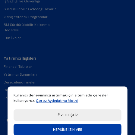
İş Sağlığı ve Güvenliği
Sürdürülebilir Geleceği Tasarla
Genç Yetenek Programları
BM Sürdürülebilir Kalkınma
Hedefleri
Etik İlkeler
Yatırımcı İlişkileri
Finansal Tablolar
Yatırımcı Sunumları
Derecelendirmeler
Duyurular
Kullanıcı deneyiminizi artırmak için sitemizde çerezler
İletişim
kullanıyoruz.
Çerez Aydınlatma Metni
ÖZELLEŞTİR
HEPSİNE İZİN VER