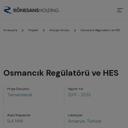
Anasayfa
Projeler
Altyapı Grubu
Osmancık Regülatörü ve HES
Osmancık Regülatörü ve HES
Proje Durumu
Yapım Yılı
Tamamlandı
2011 - 2013
Alan/Kapasite
Lokasyon
9,4 MW
Amasya, Türkiye