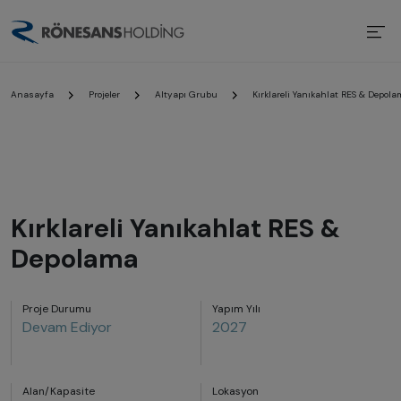
Anasayfa
Projeler
Altyapı Grubu
Kırklareli Yanıkahlat RES & Depol
Kırklareli Yanıkahlat RES &
Depolama
Proje Durumu
Yapım Yılı
Devam Ediyor
2027
Alan/Kapasite
Lokasyon