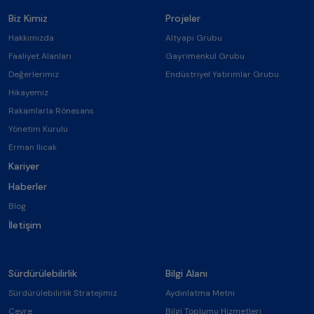
Biz Kimiz
Projeler
Hakkımızda
Altyapı Grubu
Faaliyet Alanları
Gayrimenkul Grubu
Değerlerimiz
Endüstriyel Yatırımlar Grubu
Hikayemiz
Rakamlarla Rönesans
Yönetim Kurulu
Erman Ilıcak
Kariyer
Haberler
Blog
İletişim
Sürdürülebilirlik
Bilgi Alanı
Sürdürülebilirlik Stratejimiz
Aydınlatma Metni
Çevre
Bilgi Toplumu Hizmetleri