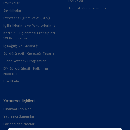
Politikası
Politikalar
Tedarik Zinciri Yönetimi
Sertifikalar
Rönesans Eğitim Vakfı (REV)
İş Birliklerimiz ve Partnerlerimiz
Kadının Güçlenmesi Prensipleri
WEPs İmzacısı
İş Sağlığı ve Güvenliği
Sürdürülebilir Geleceği Tasarla
Genç Yetenek Programları
BM Sürdürülebilir Kalkınma
Hedefleri
Etik İlkeler
Yatırımcı İlişkileri
Finansal Tablolar
Yatırımcı Sunumları
Derecelendirmeler