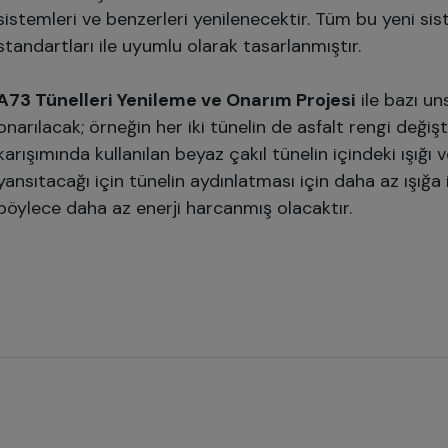
sistemleri ve benzerleri yenilenecektir. Tüm bu yeni sis
standartları ile uyumlu olarak tasarlanmıştır.
A73 Tünelleri Yenileme ve Onarım Projesi
ile bazı un
onarılacak; örneğin her iki tünelin de asfalt rengi değişti
karışımında kullanılan beyaz çakıl tünelin içindeki ışığı ve
yansıtacağı için tünelin aydınlatması için daha az ışığa
böylece daha az enerji harcanmış olacaktır.