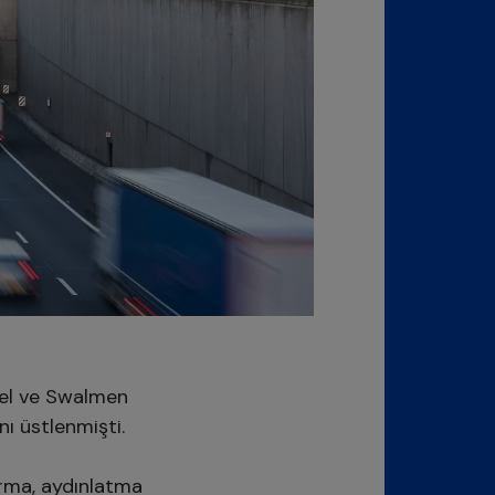
nel ve Swalmen
nı üstlenmişti.
ırma, aydınlatma