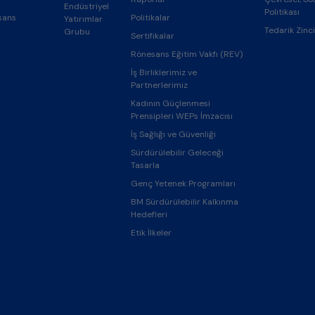
Endüstriyel
Politikası
sans
Politikalar
Yatırımlar
Tedarik Zinci
Grubu
Sertifikalar
Rönesans Eğitim Vakfı (REV)
İş Birliklerimiz ve
Partnerlerimiz
Kadının Güçlenmesi
Prensipleri WEPs İmzacısı
İş Sağlığı ve Güvenliği
Sürdürülebilir Geleceği
Tasarla
Genç Yetenek Programları
BM Sürdürülebilir Kalkınma
Hedefleri
Etik İlkeler