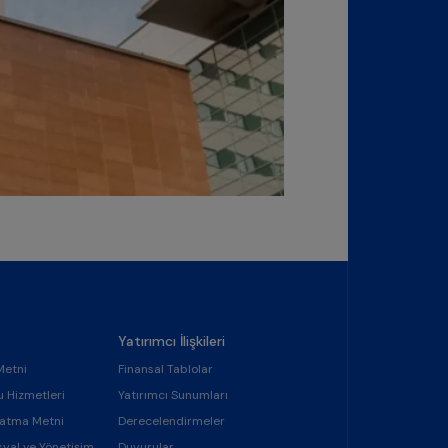
Yatırımcı İlişkileri
Metni
Finansal Tablolar
u Hizmetleri
Yatırımcı Sunumları
latma Metni
Derecelendirmeler
syal ve Yönetişim
Duyurular