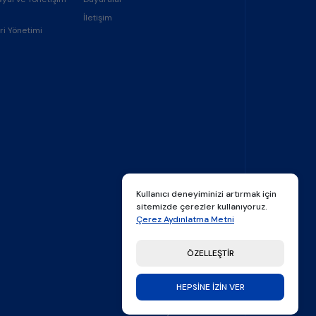
İletişim
ri Yönetimi
Kullanıcı deneyiminizi artırmak için
sitemizde çerezler kullanıyoruz.
Çerez Aydınlatma Metni
ÖZELLEŞTİR
HEPSİNE İZİN VER
made by
Thatfolk