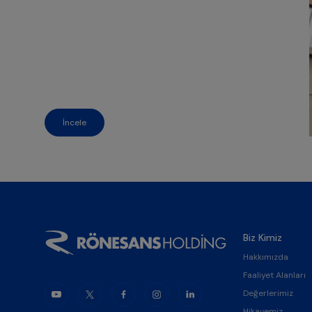
İncele
Biz Kimiz
Hakkımızda
Faaliyet Alanları
Değerlerimiz
Hikayemiz