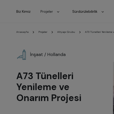
Biz Kimiz
Projeler
Sürdürülebilirlik
Anasayfa
Projeler
Altyapı Grubu
A73 Tünelleri Yenileme 
İnşaat / Hollanda
A73 Tünelleri
Yenileme ve
Onarım Projesi