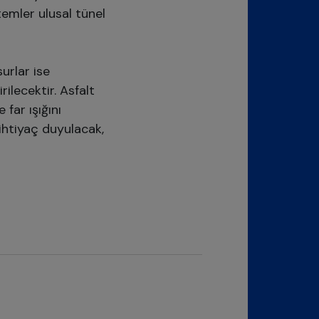
temler ulusal tünel
surlar ise
rilecektir. Asfalt
 far ışığını
 ihtiyaç duyulacak,