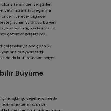
lding tarafından geliştirilen
l yatırımcıların ihtiyaçlarıyla
a öncelik verecek biçimde
 desteği sunan SJ Group bu yeni
yonel verimliliğin artırılması ve
dostu çözümler geliştirecek.
klı çalışmalarıyla öne çıkan SJ
 yanı sıra dünyanın farklı
ında da kritik roller üstleniyor.
ebilir Büyüme
birliğine ilişkin şu değerlendirmede
ümenin anahtarlarından biri
la birleştiren bu iş birlikleri, sanayi