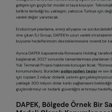
gelişimi için güçlü bir model ortaya koyuyor. Teknoloji
birlikte ilerlediği bu yaklaşım, yalnızca Türkiye için de
vadeli değer yaratacak.
Endüstriyel planlama, enerji altyapısı ve sürdürülebilir
öne çıkan SJ Group, DAPEK’in uzun vadeli stratejisinin
büyüme hedeflerimizin desteklenmesine önemli bir ka
Ayrıca DAPEK kapsamında Rönesans Holding tarafında
başlanarak 2027 sonunda tamamlanması planlanan Cey
Yük Terminali Projesi hakkında konuşan Ilıcak; “Rönesa
konumundayız. Buradaki
polipropilen tesisi
ve sıvı 
için toplam 2 milyar dolarlık yatırım gerçekleştiriyoruz.
yaklaşık 300 milyon dolar katkı sağlamasını beklediğimi
güçlendirmeyi ve tedarik güvenliğini artırmayı hedefli
DAPEK, Bölgede Örnek Bir Sa