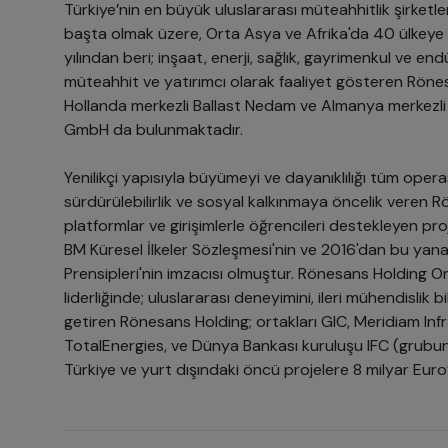
Türkiye’nin en büyük uluslararası müteahhitlik şirketle
başta olmak üzere, Orta Asya ve Afrika'da 40 ülkeye
yılından beri; inşaat, enerji, sağlık, gayrimenkul ve end
müteahhit ve yatırımcı olarak faaliyet gösteren Rönesa
Hollanda merkezli Ballast Nedam ve Almanya merkezli 
GmbH da bulunmaktadır.
Yenilikçi yapısıyla büyümeyi ve dayanıklılığı tüm oper
sürdürülebilirlik ve sosyal kalkınmaya öncelik veren 
platformlar ve girişimlerle öğrencileri destekleyen pro
BM Küresel İlkeler Sözleşmesi'nin ve 2016'dan bu ya
Prensipleri'nin imzacısı olmuştur. Rönesans Holding O
liderliğinde; uluslararası deneyimini, ileri mühendislik b
getiren Rönesans Holding; ortakları GIC, Meridiam Inf
TotalEnergies, ve Dünya Bankası kuruluşu IFC (grubun a
Türkiye ve yurt dışındaki öncü projelere 8 milyar Euro