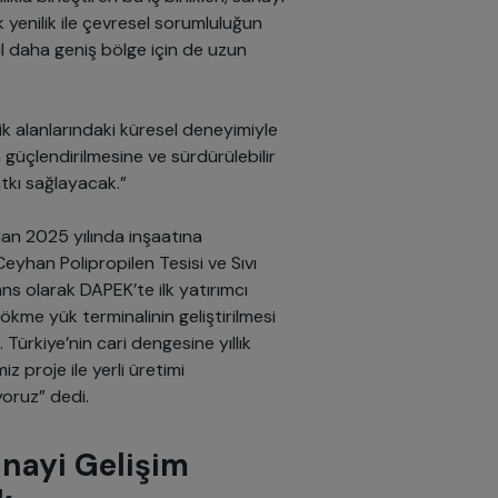
k yenilik ile çevresel sorumluluğun
ğil daha geniş bölge için de uzun
lik alanlarındaki küresel deneyimiyle
 güçlendirilmesine ve sürdürülebilir
tkı sağlayacak.”
n 2025 yılında inşaatına
han Polipropilen Tesisi ve Sıvı
ns olarak DAPEK’te ilk yatırımcı
dökme yük terminalinin geliştirilmesi
 Türkiye’nin cari dengesine yıllık
z proje ile yerli üretimi
yoruz” dedi.
nayi Gelişim