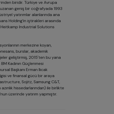
rinden biridir. Türkiye ve Avrupa
 uzanan geniş bir coğrafyada 1993
üstriyel yatırımlar alanlarında ana
ns Holding’in iştirakleri arasında
Heitkamp Industrial Solutions
asyonlarının merkezine koyan,
Rönesans, burslar, akademik
jeler geliştirmiş, 2015'ten bu yana
na BM Kadının Güçlenmesi
nursal Başkanı Erman Ilıcak
ilgisi ve finansal gücü bir araya
rastructure, Sojitz, Samsung C&T,
zınlık hissedarlarından) ile birlikte
’nun üzerinde yatırım yapmıştır.