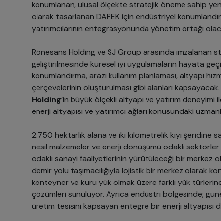
konumlanan, ulusal ölçekte stratejik öneme sahip yeni 
olarak tasarlanan DAPEK için endüstriyel konumlandı
yatırımcılarının entegrasyonunda yönetim ortağı olac
Rönesans Holding ve SJ Group arasında imzalanan stra
geliştirilmesinde küresel iyi uygulamaların hayata geçi
konumlandırma, arazi kullanım planlaması, altyapı hizme
çerçevelerinin oluşturulması gibi alanları kapsayacak. 
Holding
’in büyük ölçekli altyapı ve yatırım deneyimi 
enerji altyapısı ve yatırımcı ağları konusundaki uzmanl
2.750 hektarlık alana ve iki kilometrelik kıyı şeridine
nesil malzemeler ve enerji dönüşümü odaklı sektörler
odaklı sanayi faaliyetlerinin yürütüleceği bir merkez o
demir yolu taşımacılığıyla lojistik bir merkez olarak ko
konteyner ve kuru yük olmak üzere farklı yük türlerin
çözümleri sunuluyor. Ayrıca endüstri bölgesinde; güneş 
üretim tesisini kapsayan entegre bir enerji altyapısı 