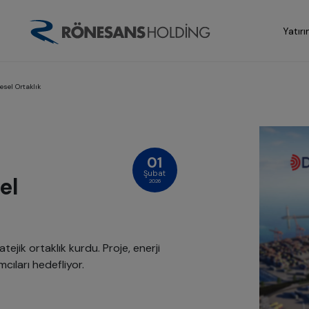
Yatırı
sel Ortaklık
01
Şubat
el
2026
ejik ortaklık kurdu. Proje, enerji
cıları hedefliyor.