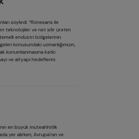
k
nları söyledi: “Rönesans ile
en teknolojiler ve net sıfır üretim
temelli endüstri bölgelerinin
lgeleri konusundaki uzmanlığımızın,
arak konumlanmasına katkı
ayi ve altyapı hedeflerini
nın en büyük müteahhitlik
ada yer alırken, Avrupa'nın ve