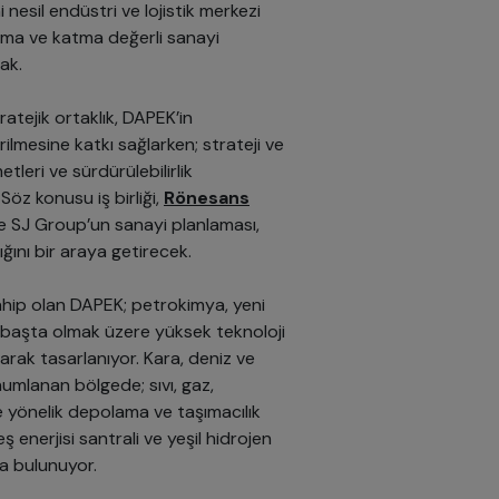
nesil endüstri ve lojistik merkezi
rma ve katma değerli sanayi
ak.
tejik ortaklık, DAPEK’in
rilmesine katkı sağlarken; strateji ve
tleri ve sürdürülebilirlik
Söz konusu iş birliği,
Rönesans
ile SJ Group’un sanayi planlaması,
ığını bir araya getirecek.
 sahip olan DAPEK; petrokimya, yeni
 başta olmak üzere yüksek teknoloji
larak tasarlanıyor. Kara, deniz ve
numlanan bölgede; sıvı, gaz,
e yönelik depolama ve taşımacılık
enerjisi santrali ve yeşil hidrojen
da bulunuyor.