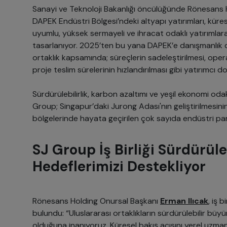
Sanayi ve Teknoloji Bakanlığı öncülüğünde Rönesans Ho
DAPEK Endüstri Bölgesi’ndeki altyapı yatırımları, kürese
uyumlu, yüksek sermayeli ve ihracat odaklı yatırımlar
tasarlanıyor. 2025’ten bu yana DAPEK’e danışmanlık
ortaklık kapsamında; süreçlerin sadeleştirilmesi, operas
proje teslim sürelerinin hızlandırılması gibi yatırımcı 
Sürdürülebilirlik, karbon azaltımı ve yeşil ekonomi oda
Group; Singapur’daki Jurong Adası'nın geliştirilmesinin
bölgelerinde hayata geçirilen çok sayıda endüstri park
SJ Group İş Birliği Sürdürül
Hedeflerimizi Destekliyor
Rönesans Holding Onursal Başkanı
Erman Ilıcak
, iş 
bulundu: “Uluslararası ortaklıkların sürdürülebilir büy
olduğuna inanıyoruz. Küresel bakış açısını yerel uzmanlık