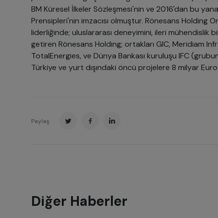
BM Küresel İlkeler Sözleşmesi'nin ve 2016'dan bu ya
Prensipleri'nin imzacısı olmuştur. Rönesans Holding O
liderliğinde; uluslararası deneyimini, ileri mühendislik b
getiren Rönesans Holding; ortakları GIC, Meridiam Inf
TotalEnergies, ve Dünya Bankası kuruluşu IFC (grubun a
Türkiye ve yurt dışındaki öncü projelere 8 milyar Euro
Paylaş:
Diğer Haberler