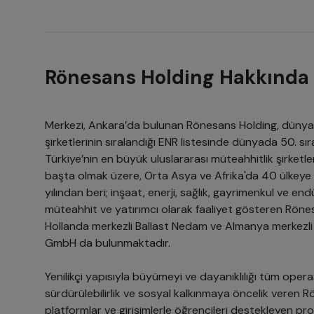
Rönesans Holding Hakkında
Merkezi, Ankara’da bulunan Rönesans Holding, dünya
şirketlerinin sıralandığı ENR listesinde dünyada 50. sır
Türkiye’nin en büyük uluslararası müteahhitlik şirketle
başta olmak üzere, Orta Asya ve Afrika'da 40 ülkeye
yılından beri; inşaat, enerji, sağlık, gayrimenkul ve end
müteahhit ve yatırımcı olarak faaliyet gösteren Rönesa
Hollanda merkezli Ballast Nedam ve Almanya merkezli 
GmbH da bulunmaktadır.
Yenilikçi yapısıyla büyümeyi ve dayanıklılığı tüm oper
sürdürülebilirlik ve sosyal kalkınmaya öncelik veren 
platformlar ve girişimlerle öğrencileri destekleyen pro