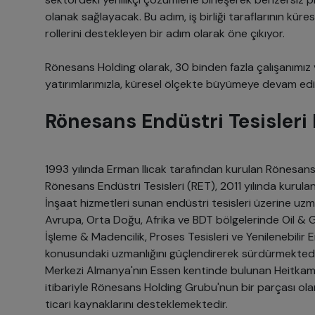
olanak sağlayacak. Bu adım, iş birliği taraflarının kür
rollerini destekleyen bir adım olarak öne çıkıyor.
Rönesans Holding olarak, 30 binden fazla çalışanımı
yatırımlarımızla, küresel ölçekte büyümeye devam edi
Rönesans Endüstri Tesisleri
1993 yılında Erman Ilıcak tarafından kurulan Rönesans
Rönesans Endüstri Tesisleri (RET), 2011 yılında kurula
İnşaat hizmetleri sunan endüstri tesisleri üzerine uzm
Avrupa, Orta Doğu, Afrika ve BDT bölgelerinde Oil & 
İşleme & Madencilik, Proses Tesisleri ve Yenilenebilir E
konusundaki uzmanlığını güçlendirerek sürdürmektedi
Merkezi Almanya'nın Essen kentinde bulunan Heitkamp 
itibariyle Rönesans Holding Grubu'nun bir parçası ol
ticari kaynaklarını desteklemektedir.