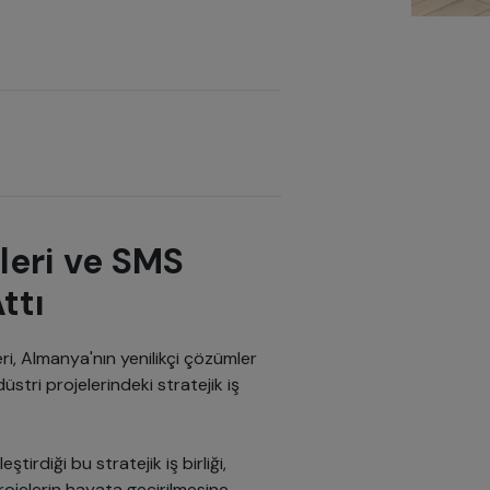
leri ve SMS
ttı
ri, Almanya'nın yenilikçi çözümler
stri projelerindeki stratejik iş
irdiği bu stratejik iş birliği,
rojelerin hayata geçirilmesine