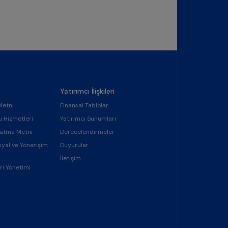
Yatırımcı İlişkileri
Metni
Finansal Tablolar
u Hizmetleri
Yatırımcı Sunumları
latma Metni
Derecelendirmeler
syal ve Yönetişim
Duyurular
İletişim
ri Yönetimi