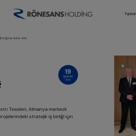
Yatırı
Birliğine Adım Attı
19
Şubat
ş
2024
ri Tesisleri, Almanya merkezli
jelerindeki stratejik iş birliği için