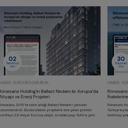
02
30
Temmuz
Haziran
2025
2025
HABER, SÜRDÜRÜLEBILIRLIK,
HABER, SÜR
Rönesans Holding’in Ballast Nedam ile Avrupa’da
Rönesans 
Altyapı ve Enerji Projeleri
İhalelerine
Rönesans, 2015’te satın aldığı Ballast Nedam’ı yeniden
Rönesans Hol
konumlandırdı. Sürdürülebilir projelerle öne çıkan şirketin
Türkiye kıyıl
portföyü 2,9 milyar Euro’ya ulaştı; cirodaki payı %40’a çıktı.
katılmayı pla