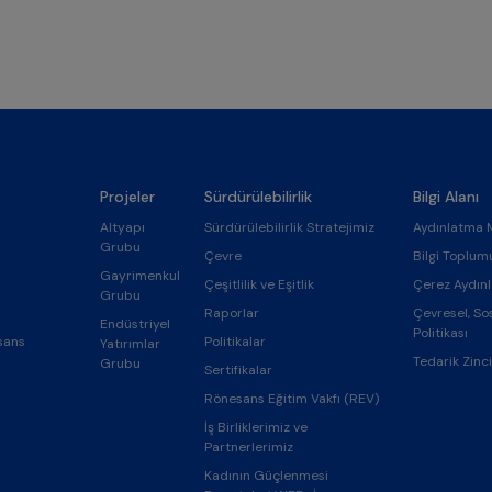
Projeler
Sürdürülebilirlik
Bilgi Alanı
Altyapı
Sürdürülebilirlik Stratejimiz
Aydınlatma 
Grubu
Çevre
Bilgi Toplum
Gayrimenkul
Çeşitlilik ve Eşitlik
Çerez Aydın
Grubu
Raporlar
Çevresel, So
Endüstriyel
Politikası
sans
Politikalar
Yatırımlar
Tedarik Zinci
Grubu
Sertifikalar
Rönesans Eğitim Vakfı (REV)
İş Birliklerimiz ve
Partnerlerimiz
Kadının Güçlenmesi