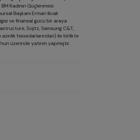
na BM Kadının Güçlenmesi
nursal Başkanı Erman Ilıcak
ilgisi ve finansal gücü bir araya
rastructure, Sojitz, Samsung C&T,
zınlık hissedarlarından) ile birlikte
’nun üzerinde yatırım yapmıştır.