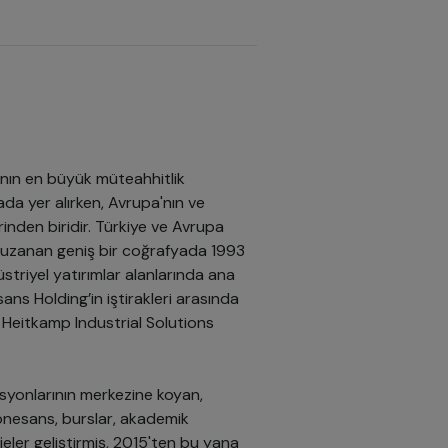
nın en büyük müteahhitlik
ada yer alırken, Avrupa'nın ve
rinden biridir. Türkiye ve Avrupa
 uzanan geniş bir coğrafyada 1993
üstriyel yatırımlar alanlarında ana
ns Holding’in iştirakleri arasında
Heitkamp Industrial Solutions
asyonlarının merkezine koyan,
Rönesans, burslar, akademik
jeler geliştirmiş, 2015'ten bu yana