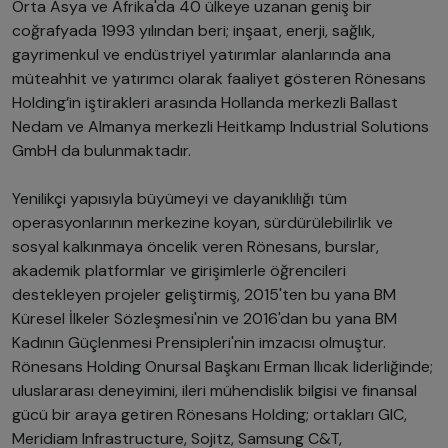
Orta Asya ve Afrika'da 40 ülkeye uzanan geniş bir
coğrafyada 1993 yılından beri; inşaat, enerji, sağlık,
gayrimenkul ve endüstriyel yatırımlar alanlarında ana
müteahhit ve yatırımcı olarak faaliyet gösteren Rönesans
Holding’in iştirakleri arasında Hollanda merkezli Ballast
Nedam ve Almanya merkezli Heitkamp Industrial Solutions
GmbH da bulunmaktadır.
Yenilikçi yapısıyla büyümeyi ve dayanıklılığı tüm
operasyonlarının merkezine koyan, sürdürülebilirlik ve
sosyal kalkınmaya öncelik veren Rönesans, burslar,
akademik platformlar ve girişimlerle öğrencileri
destekleyen projeler geliştirmiş, 2015'ten bu yana BM
Küresel İlkeler Sözleşmesi'nin ve 2016'dan bu yana BM
Kadının Güçlenmesi Prensipleri'nin imzacısı olmuştur.
Rönesans Holding Onursal Başkanı Erman Ilıcak liderliğinde;
uluslararası deneyimini, ileri mühendislik bilgisi ve finansal
gücü bir araya getiren Rönesans Holding; ortakları GIC,
Meridiam Infrastructure, Sojitz, Samsung C&T,