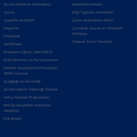
Sürdürülebilirlik Stratejimiz
Aydınlatma Metni
Çevre
Bilgi Toplumu Hizmetleri
Çeşitlilik ve Eşitlik
Çerez Aydınlatma Metni
Raporlar
Çevresel, Sosyal ve Yönetişim
Politikası
Politikalar
Tedarik Zinciri Yönetimi
Sertifikalar
Rönesans Eğitim Vakfı (REV)
İş Birliklerimiz ve Partnerlerimiz
Kadının Güçlenmesi Prensipleri
WEPs İmzacısı
İş Sağlığı ve Güvenliği
Sürdürülebilir Geleceği Tasarla
Genç Yetenek Programları
BM Sürdürülebilir Kalkınma
Hedefleri
Etik İlkeler