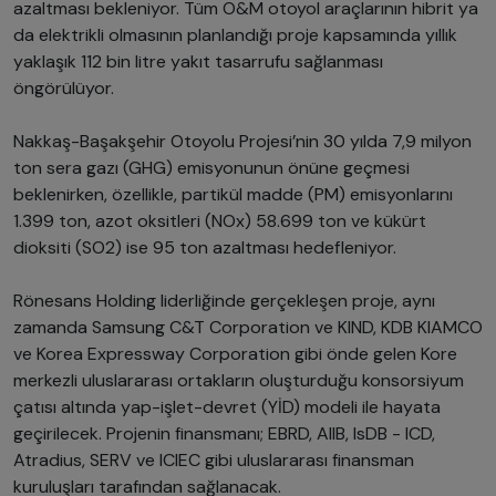
azaltması bekleniyor. Tüm O&M otoyol araçlarının hibrit ya
da elektrikli olmasının planlandığı proje kapsamında yıllık
yaklaşık 112 bin litre yakıt tasarrufu sağlanması
öngörülüyor.
Nakkaş-Başakşehir Otoyolu Projesi’nin 30 yılda 7,9 milyon
ton sera gazı (GHG) emisyonunun önüne geçmesi
beklenirken, özellikle, partikül madde (PM) emisyonlarını
1.399 ton, azot oksitleri (NOx) 58.699 ton ve kükürt
dioksiti (SO2) ise 95 ton azaltması hedefleniyor.
Rönesans Holding liderliğinde gerçekleşen proje, aynı
zamanda Samsung C&T Corporation ve KIND, KDB KIAMCO
ve Korea Expressway Corporation gibi önde gelen Kore
merkezli uluslararası ortakların oluşturduğu konsorsiyum
çatısı altında yap-işlet-devret (YİD) modeli ile hayata
geçirilecek. Projenin finansmanı; EBRD, AIIB, IsDB - ICD,
Atradius, SERV ve ICIEC gibi uluslararası finansman
kuruluşları tarafından sağlanacak.