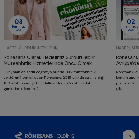
03
02
Temmuz
Temmuz
2025
2025
HABER, SÜRDÜRÜLEBILIRLIK,
HABER, SÜR
Rönesans Olarak Hedefimiz Sürdürülebilir
Rönesans H
Müteahhitlik Hizmetlerinde Öncü Olmak
Avrupa’da 
Dünyanın en zorlu coğrafyalarında Türk müteahhitlik
Rönesans, 20
sektörünü temsil eden Rönesans, 2015 yılında satın aldığı
konumlandırdı
150 yıllık inşaat şirketi Ballast Nedam’ı eski parlak
portföyü 2,9 
günlerine döndürdü.
çıktı.
En