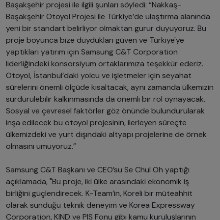
Başakşehir projesi ile ilgili şunları söyledi: “Nakkaş-
Başakşehir Otoyol Projesi ile Türkiye’de ulaştırma alanında
yeni bir standart belirliyor olmaktan gurur duyuyoruz. Bu
proje boyunca bize duydukları güven ve Türkiye'ye
yaptıkları yatırım için Samsung C&T Corporation
liderliğindeki konsorsiyum ortaklarımıza teşekkür ederiz.
Otoyol, İstanbul’daki yolcu ve işletmeler için seyahat
sürelerini önemli ölçüde kısaltacak, aynı zamanda ülkemizin
sürdürülebilir kalkınmasında da önemli bir rol oynayacak.
Sosyal ve çevresel faktörler göz önünde bulundurularak
inşa edilecek bu otoyol projesinin, ilerleyen süreçte
ülkemizdeki ve yurt dışındaki altyapı projelerine de örnek
olmasını umuyoruz.”
Samsung C&T Başkanı ve CEO’su Se Chul Oh yaptığı
açıklamada, "Bu proje, iki ülke arasındaki ekonomik iş
birliğini güçlendirecek. K-Team’in, Koreli bir müteahhit
olarak sunduğu teknik deneyim ve Korea Expressway
Corporation, KIND ve PIS Fonu gibi kamu kuruluşlarının