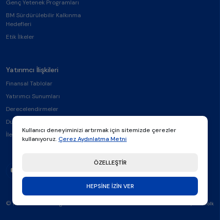
Genç Yetenek Programları
BM Sürdürülebilir Kalkınma
Hedefleri
Etik İlkeler
Yatırımcı İlişkileri
Finansal Tablolar
Yatırımcı Sunumları
Derecelendirmeler
Duyurular
Kullanıcı deneyiminizi artırmak için sitemizde çerezler
İletişim
kullanıyoruz.
Çerez Aydınlatma Metni
ÖZELLEŞTİR
HEPSİNE İZİN VER
© Rönesans Holding 2026
made by
Thatfolk