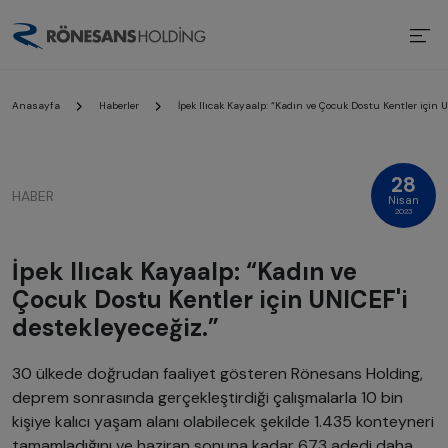
Anasayfa
Haberler
İpek Ilıcak Kayaalp: “Kadın ve Çocuk Dostu Kentler için U
28
HABER
Nisan
2023
İpek Ilıcak Kayaalp: “Kadın ve
Çocuk Dostu Kentler için UNICEF'i
destekleyeceğiz.”
30 ülkede doğrudan faaliyet gösteren Rönesans Holding,
deprem sonrasında gerçekleştirdiği çalışmalarla 10 bin
kişiye kalıcı yaşam alanı olabilecek şekilde 1.435 konteyneri
tamamladığını ve haziran sonuna kadar 673 adedi daha