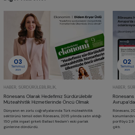
03
02
Temmuz
Temmuz
2025
2025
HABER, SÜRDÜRÜLEBILIRLIK,
HABER, SÜR
Rönesans Olarak Hedefimiz Sürdürülebilir
Rönesans H
Müteahhitlik Hizmetlerinde Öncü Olmak
Avrupa’da 
Dünyanın en zorlu coğrafyalarında Türk müteahhitlik
Rönesans, 20
sektörünü temsil eden Rönesans, 2015 yılında satın aldığı
konumlandırdı
150 yıllık inşaat şirketi Ballast Nedam’ı eski parlak
portföyü 2,9 
günlerine döndürdü.
çıktı.