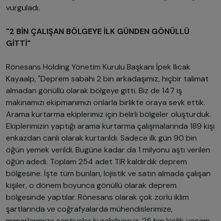
vurguladı.
"2 BİN ÇALIŞAN BÖLGEYE İLK GÜNDEN GÖNÜLLÜ
GİTTİ"
Rönesans Holding Yönetim Kurulu Başkanı İpek Ilıcak
Kayaalp, "Deprem sabahı 2 bin arkadaşımız, hiçbir talimat
almadan gönüllü olarak bölgeye gitti. Biz de 147 iş
makinamızı ekipmanımızı onlarla birlikte oraya sevk ettik.
Arama kurtarma ekiplerimiz için belirli bölgeler oluşturduk.
Ekiplerimizin yaptığı arama kurtarma çalışmalarında 189 kişi
enkazdan canlı olarak kurtarıldı. Sadece ilk gün 90 bin
öğün yemek verildi. Bugüne kadar da 1 milyonu aştı verilen
öğün adedi. Toplam 254 adet TIR kaldırdık deprem
bölgesine. İşte tüm bunları, lojistik ve satın almada çalışan
kişiler, o dönem boyunca gönüllü olarak deprem
bölgesinde yaptılar. Rönesans olarak çok zorlu iklim
şartlarında ve coğrafyalarda mühendislerimize,
mimarlarımıza şantiyeler kurabiliyoruz. 25 bin kişilik yaşam