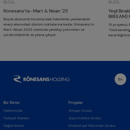
BLOG,
BLOG,
Rönesans’ta- Mart & Nisan '25
Yeşil Binal
BREEAM) P
Büyük ekonomik forumlardaki liderlikten yenilenebilir
enerji alanındaki dönüm noktalarına kadar, Rönesans’ın
15 projemiz,
Mart–Nisan 2025 özetinde yenilikçi yatırımları ve
“Outstanding”
sürdürülebilirlik ön plana çıkıyor.
kararlılığımız
En
Biz Kimiz
Projeler
Hakkımızda
Altyapı Grubu
Faaliyet Alanları
Gayrimenkul Grubu
Değerlerimiz
Endüstriyel Yatırımlar Grubu