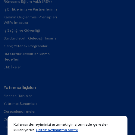
Rönesans Eğitim Vakfı (REV)
İş Birliklerimiz ve Partnerlerimiz
Kadının Güçlenmesi Prensipleri
WEPs İmzacısı
İş Sağlığı ve Güvenliği
Sürdürülebilir Geleceği Tasarla
Genç Yetenek Programları
BM Sürdürülebilir Kalkınma
Hedefleri
Etik İlkeler
Yatırımcı İlişkileri
Finansal Tablolar
Yatırımcı Sunumları
Derecelendirmeler
Duyurular
Kullanıcı deneyiminizi artırmak için sitemizde çerezler
İletişim
kullanıyoruz.
Çerez Aydınlatma Metni