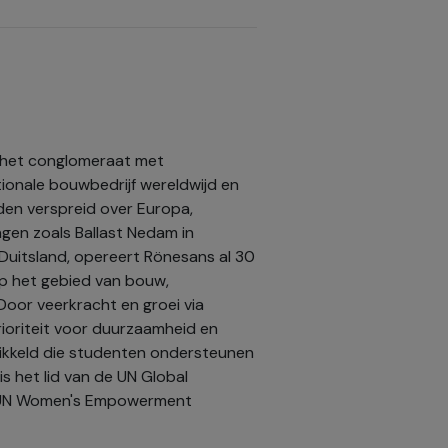
n het conglomeraat met
tionale bouwbedrijf wereldwijd en
nden verspreid over Europa,
ngen zoals Ballast Nedam in
Duitsland, opereert Rönesans al 30
op het gebied van bouw,
Door veerkracht en groei via
prioriteit voor duurzaamheid en
wikkeld die studenten ondersteunen
s het lid van de UN Global
e UN Women's Empowerment