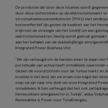
De productie die door deze locaties wordt gegene
door deze rechtstreeks op de elektriciteitsmarkt t
stroomafnameovereenkomsten (PPA's) met eindkoper
kosteneffectief zijn gezien de kwaliteit van het herni
in lijn met de strategie van het bedrijf om een geïnt
elektriciteitsmarkten. Hierbij wordt gebruik gemaakt va
aan het behalen van de dubbelcijferige winstgevendh
Integrated Power Business Unit.
"We zijn verheugd om de handen ineen te slaan met 
portefeuille van activa heeft ontwikkeld, waaronder
Gezien de vooruitzichten voor de Turkse markt en d
locaties in het land, zijn we ervan overtuigd dat d
stap zal zijn naar ons doel om onze Integrated Powe
ontwikkelen. Ik ben verheugd dat het ook zal bijdrag
hernieuwbare energiesector in Turkije", aldus Stépha
Renewables & Power voor TotalEnergies.