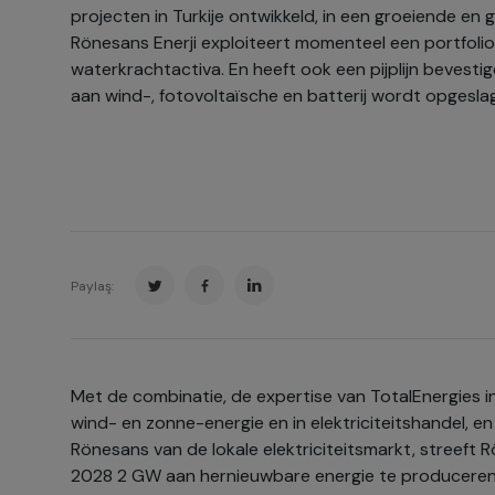
projecten in Turkije ontwikkeld, in een groeiende en g
Rönesans Enerji exploiteert momenteel een portfoli
waterkrachtactiva. En heeft ook een pijplijn beves
aan wind-, fotovoltaïsche en batterij wordt opgesla
Paylaş:
Met de combinatie, de expertise van TotalEnergies i
wind- en zonne-energie en in elektriciteitshandel, e
Rönesans van de lokale elektriciteitsmarkt, streeft 
2028 2 GW aan hernieuwbare energie te produceren