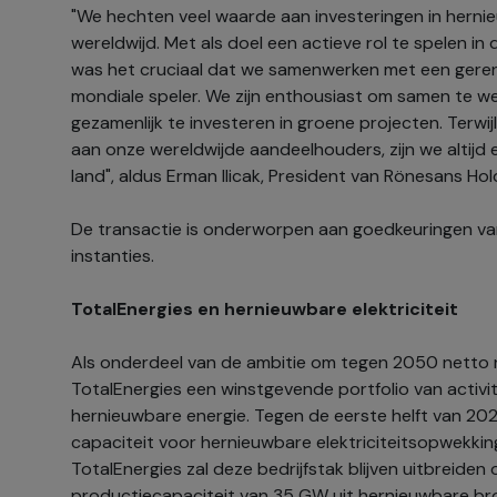
"We hechten veel waarde aan investeringen in hernieu
wereldwijd. Met als doel een actieve rol te spelen in d
was het cruciaal dat we samenwerken met een ger
mondiale speler. We zijn enthousiast om samen te w
gezamenlijk te investeren in groene projecten. Terw
aan onze wereldwijde aandeelhouders, zijn we altijd 
land", aldus Erman Ilicak, President van Rönesans Hol
De transactie is onderworpen aan goedkeuringen va
instanties.
TotalEnergies en hernieuwbare elektriciteit
Als onderdeel van de ambitie om tegen 2050 netto n
TotalEnergies een winstgevende portfolio van activite
hernieuwbare energie. Tegen de eerste helft van 20
capaciteit voor hernieuwbare elektriciteitsopwekkin
TotalEnergies zal deze bedrijfstak blijven uitbreide
productiecapaciteit van 35 GW uit hernieuwbare bro