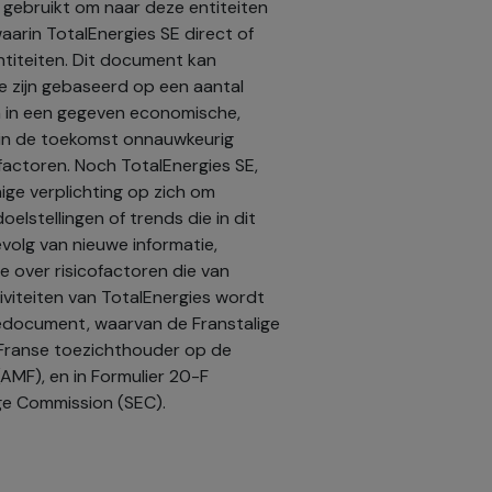
 gebruikt om naar deze entiteiten
aarin TotalEnergies SE direct of
 entiteiten. Dit document kan
ie zijn gebaseerd op een aantal
 in een gegeven economische,
 in de toekomst onnauwkeurig
cofactoren. Noch TotalEnergies SE,
ge verplichting op zich om
oelstellingen of trends die in dit
evolg van nieuwe informatie,
e over risicofactoren die van
tiviteiten van TotalEnergies wordt
iedocument, waarvan de Franstalige
e Franse toezichthouder op de
AMF), en in Formulier 20-F
ge Commission (SEC).