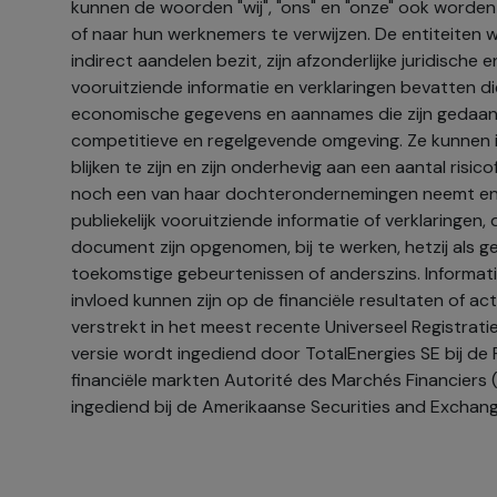
kunnen de woorden "wij", "ons" en "onze" ook worden
of naar hun werknemers te verwijzen. De entiteiten w
indirect aandelen bezit, zijn afzonderlijke juridische
vooruitziende informatie en verklaringen bevatten d
economische gegevens en aannames die zijn gedaan
competitieve en regelgevende omgeving. Ze kunnen
blijken te zijn en zijn onderhevig aan een aantal risi
noch een van haar dochterondernemingen neemt eni
publiekelijk vooruitziende informatie of verklaringen, d
document zijn opgenomen, bij te werken, hetzij als g
toekomstige gebeurtenissen of anderszins. Informati
invloed kunnen zijn op de financiële resultaten of ac
verstrekt in het meest recente Universeel Registrat
versie wordt ingediend door TotalEnergies SE bij d
financiële markten Autorité des Marchés Financiers (
ingediend bij de Amerikaanse Securities and Exchan