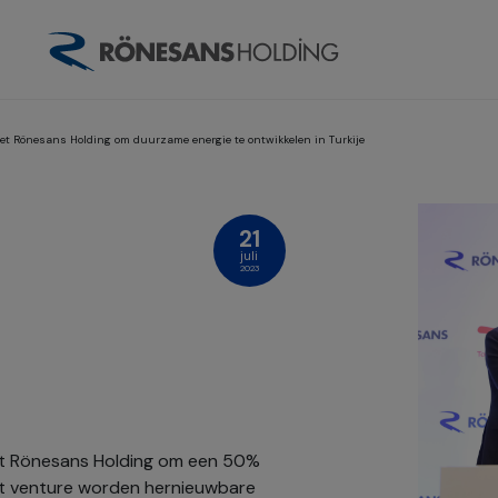
et Rönesans Holding om duurzame energie te ontwikkelen in Turkije
21
juli
2023
 Rönesans Holding om een ​​50%
int venture worden hernieuwbare