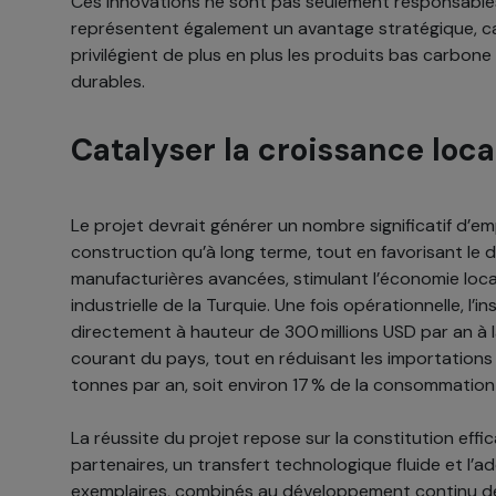
Ces innovations ne sont pas seulement responsables 
représentent également un avantage stratégique, c
privilégient de plus en plus les produits bas carbon
durables.
Catalyser la croissance loca
Le projet devrait générer un nombre significatif d’em
construction qu’à long terme, tout en favorisant 
manufacturières avancées, stimulant l’économie loca
industrielle de la Turquie. Une fois opérationnelle, l’i
directement à hauteur de 300 millions USD par an à 
courant du pays, tout en réduisant les importation
tonnes par an, soit environ 17 % de la consommation
La réussite du projet repose sur la constitution eff
partenaires, un transfert technologique fluide et l’
exemplaires, combinés au développement continu de