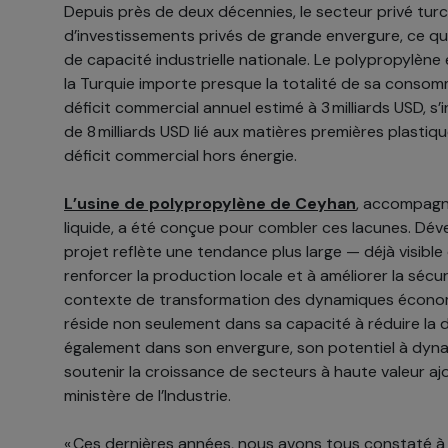
Depuis près de deux décennies, le secteur privé tur
d’investissements privés de grande envergure, ce qui
de capacité industrielle nationale. Le polypropylène 
la Turquie importe presque la totalité de sa consomm
déficit commercial annuel estimé à 3 milliards USD, s’i
de 8 milliards USD lié aux matières premières plastiqu
déficit commercial hors énergie.
L’usine de polypropylène de Ceyhan
, accompagné
liquide, a été conçue pour combler ces lacunes. Dé
projet reflète une tendance plus large — déjà visible
renforcer la production locale et à améliorer la séc
contexte de transformation des dynamiques écono
réside non seulement dans sa capacité à réduire la
également dans son envergure, son potentiel à dynam
soutenir la croissance de secteurs à haute valeur ajou
ministère de l’Industrie.
« Ces dernières années, nous avons tous constaté à q