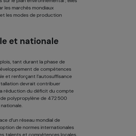
sur le plan environnemental ; elles
ar les marchés mondiaux
e et les modes de production
le et nationale
plois, tant durant la phase de
le développement de compétences
le et renforçant l’autosuffisance
nstallation devrait contribuer
la réduction du déficit du compte
s de polypropylène de 472 500
 nationale.
icace d’un réseau mondial de
adoption de normes internationales
s talents et compétences locales.