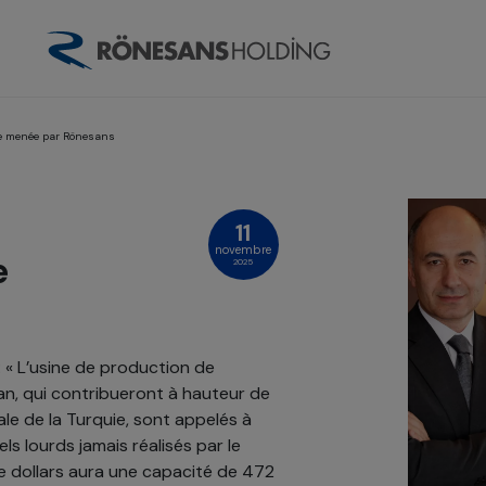
que menée par Rönesans
11
novembre
e
2025
: « L’usine de production de
an, qui contribueront à hauteur de
ale de la Turquie, sont appelés à
ls lourds jamais réalisés par le
de dollars aura une capacité de 472