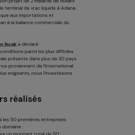
on projet de 2 milliards de dollars
e terminal de vrac liquide à Adana.
ique aux importations et
r an à la balance commerciale du
n Ilıcak
a déclaré :
onditions parmi les plus difficiles
ale présente dans plus de 30 pays
us proviennent de l’international.
us exigeants, nous l’investissons
rs réalisés
i les 50 premières entreprises
n domaine :
pour un montant total de 50