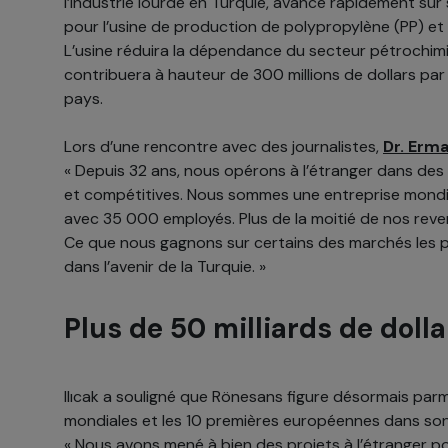
l’industrie lourde en Turquie, avance rapidement sur s
pour l’usine de production de polypropylène (PP) et l
L’usine réduira la dépendance du secteur pétrochim
contribuera à hauteur de 300 millions de dollars pa
pays.
Lors d’une rencontre avec des journalistes,
Dr. Erma
« Depuis 32 ans, nous opérons à l’étranger dans des c
et compétitives. Nous sommes une entreprise mondi
avec 35 000 employés. Plus de la moitié de nos reven
Ce que nous gagnons sur certains des marchés les pl
dans l’avenir de la Turquie. »
Plus de 50 milliards de dolla
Ilıcak a souligné que Rönesans figure désormais parm
mondiales et les 10 premières européennes dans so
« Nous avons mené à bien des projets à l’étranger 