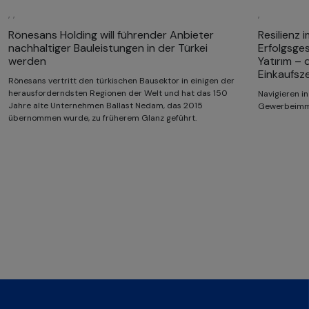
, ,
,
Rönesans Holding will führender Anbieter
Resilienz 
nachhaltiger Bauleistungen in der Türkei
Erfolgsge
werden
Yatırım –
Einkaufsz
Rönesans vertritt den türkischen Bausektor in einigen der
herausforderndsten Regionen der Welt und hat das 150
Navigieren i
Jahre alte Unternehmen Ballast Nedam, das 2015
Gewerbeimmo
übernommen wurde, zu früherem Glanz geführt.