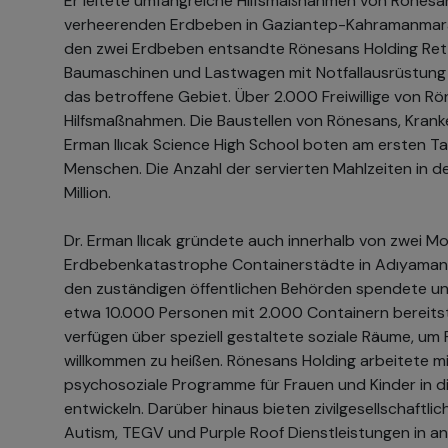
Er leitete umfangreiche Hilfsmaßnahmen von Rönesans
verheerenden Erdbeben in Gaziantep-Kahramanmaraş
den zwei Erdbeben entsandte Rönesans Holding Re
Baumaschinen und Lastwagen mit Notfallausrüstung 
das betroffene Gebiet. Über 2.000 Freiwillige von Rö
Hilfsmaßnahmen. Die Baustellen von Rönesans, Kran
Erman Ilıcak Science High School boten am ersten Ta
Menschen. Die Anzahl der servierten Mahlzeiten in 
Million.
Dr. Erman Ilıcak gründete auch innerhalb von zwei 
Erdbebenkatastrophe Containerstädte in Adıyaman 
den zuständigen öffentlichen Behörden spendete 
etwa 10.000 Personen mit 2.000 Containern bereitst
verfügen über speziell gestaltete soziale Räume, um
willkommen zu heißen. Rönesans Holding arbeitete 
psychosoziale Programme für Frauen und Kinder in 
entwickeln. Darüber hinaus bieten zivilgesellschaftl
Autism, TEGV und Purple Roof Dienstleistungen in a