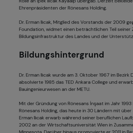
Rolle an İpek Ilıcak Kayaalp übergab. Derzeit bekleide
Ehrenpräsidenten der Rönesans Holding.
Dr. Erman Ilıcak, Mitglied des Vorstands der 2009 
Foundation, widmet einen beträchtlichen Teil seiner
Bildungsinfrastruktur des Landes und der Unterstüt
Bildungshintergrund
Dr. Erman Ilıcak wurde am 3. Oktober 1967 im Bezirk
absolvierte 1985 das TED Ankara College und erwarb
Bauingenieurwesen an der METU.
Mit der Gründung von Rönesans İnşaat im Jahr 1993 l
Rönesans Holding, das heute in 30 Ländern mit über 3
Erman Ilıcak erwarb während seiner beruflichen Lau
2002 an der Wirtschaftsuniversität Wien in Zusammen
Minnesota. Darüber hinaus promovierte er 2011 in Be