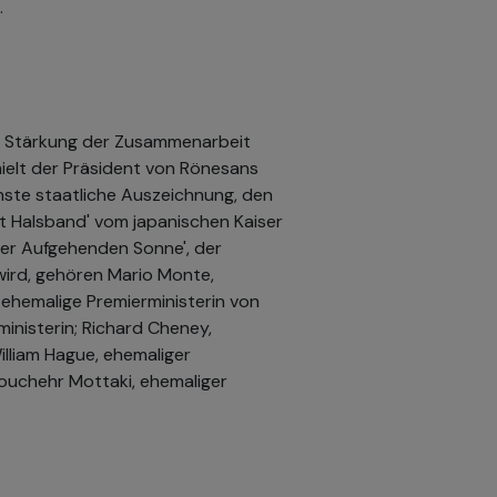
.
r Stärkung der Zusammenarbeit
ielt der Präsident von Rönesans
chste staatliche Auszeichnung, den
t Halsband' vom japanischen Kaiser
der Aufgehenden Sonne', der
wird, gehören Mario Monte,
, ehemalige Premierministerin von
nisterin; Richard Cheney,
illiam Hague, ehemaliger
ouchehr Mottaki, ehemaliger