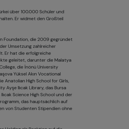
 Türkei über 100.000 Schüler und
halten. Er widmet den Großteil
on Foundation, die 2009 gegründet
i der Umsetzung zahlreicher
t. Er hat die erfolgreiche
kte geleitet, darunter die Malatya
ollege, die İnönü University
Taşova Yüksel Akın Vocational
e Anatolian High School for Girls,
y Ayşe Ilıcak Library, das Bursa
 Ilıcak Science High School und der
programm, das hauptsächlich auf
den von Studenten Stipendien ohne