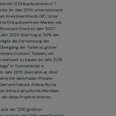
lte mit 12 Einkaufszentren in 7
che. Im Jahr 2014 unterzeichnete
hen Investmentfonds GIC. Unter
erte Einkaufszentrum-Marken wie
 Rönesans Enerji im Jahr 2007
m Jahr 2023 übertrug er 50% der
ndigte die Fortsetzung der
 Übergang der Türkei zu grüner
nesans Endüstri Tesisleri, um
 weltweit zu bauen. Im Jahr 2019
lage" in Turkmenistan in
Im Jahr 2012 übernahm er über
ekte mit dem Public-Private-
 Çam und Sakura, Adana, Bursa,
igen Infrastrukturfonds Meridiam
ie diese Projekte leiteten.
 Liste der "250 größten
n und hat seit 2015 seine Position