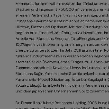
kommerziellen Immobilieninvestor der Türkei entwicke
Städten und insgesamt 750.000 m² vermietbarer Flä
er einen Partnerschaftsvertrag mit dem singapurisc
Rönesans Gayrimenkul Yatırım schuf er bemerkensw
Hilltown, Piazza und Optimum. Mit der Gründung von
begann er in erneuerbare Energien zu investieren. I
Anteile von Rönesans Enerji an TotalEnergies und kü
100%igen Investitionen in grüne Energien an, um den
Energie zu unterstützen. Im Jahr 2011 gründete er Rö
führende Industrieanlagen in verschiedenen Regionen
startete er die "Weltweit erste Erdgas-zu-Benzin-An
Zusammenarbeit mit Kawasaki Heavy Industries Ltd. 
Rönesans Sağlık Yatırım sechs Stadtkrankenhausproj
Partnership-Modell (Gaziantep, İstanbul Başakşehir
Yozgat, Elazığ). Er arbeitete mit dem in Paris ansäss
und dem japanischen Unternehmen Sojitz zusammen, d
Dr. Erman Ilıcak führte Rönesans Holding 2006 in die
internationalen Bauunternehmer der Welt" des ENR ei