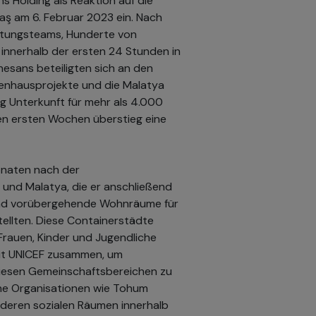
 Holding als Reaktion auf die
 am 6. Februar 2023 ein. Nach
ttungsteams, Hunderte von
innerhalb der ersten 24 Stunden in
nesans beteiligten sich an den
kenhausprojekte und die Malatya
g Unterkunft für mehr als 4.000
den ersten Wochen überstieg eine
Monaten nach der
und Malatya, die er anschließend
und vorübergehende Wohnräume für
ellten. Diese Containerstädte
 Frauen, Kinder und Jugendliche
mit UNICEF zusammen, um
diesen Gemeinschaftsbereichen zu
iche Organisationen wie Tohum
nderen sozialen Räumen innerhalb