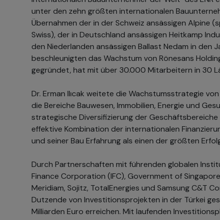
unter den zehn größten internationalen Bauunterne
Übernahmen der in der Schweiz ansässigen Alpine (
Swiss), der in Deutschland ansässigen Heitkamp Indu
den Niederlanden ansässigen Ballast Nedam in den 
beschleunigten das Wachstum von Rönesans Holding 
gegründet, hat mit über 30.000 Mitarbeitern in 30 L
Dr. Erman Ilıcak weitete die Wachstumsstrategie von
die Bereiche Bauwesen, Immobilien, Energie und Ges
strategische Diversifizierung der Geschäftsbereiche
effektive Kombination der internationalen Finanzie
und seiner Bau Erfahrung als einen der größten Erfo
Durch Partnerschaften mit führenden globalen Instit
Finance Corporation (IFC), Government of Singapore
Meridiam, Sojitz, TotalEnergies und Samsung C&T C
Dutzende von Investitionsprojekten in der Türkei ges
Milliarden Euro erreichen. Mit laufenden Investitions