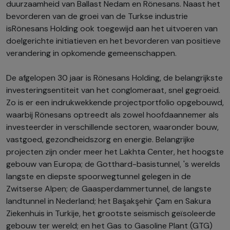
duurzaamheid van Ballast Nedam en Rönesans. Naast het
bevorderen van de groei van de Turkse industrie
isRönesans Holding ook toegewijd aan het uitvoeren van
doelgerichte initiatieven en het bevorderen van positieve
verandering in opkomende gemeenschappen.
De afgelopen 30 jaar is Rönesans Holding, de belangrijkste
investeringsentiteit van het conglomeraat, snel gegroeid.
Zo is er een indrukwekkende projectportfolio opgebouwd,
waarbij Rönesans optreedt als zowel hoofdaannemer als
investeerder in verschillende sectoren, waaronder bouw,
vastgoed, gezondheidszorg en energie. Belangrijke
projecten zijn onder meer het Lakhta Center, het hoogste
gebouw van Europa; de Gotthard-basistunnel, 's werelds
langste en diepste spoorwegtunnel gelegen in de
Zwitserse Alpen; de Gaasperdammertunnel, de langste
landtunnel in Nederland; het Başakşehir Çam en Sakura
Ziekenhuis in Turkije, het grootste seismisch geïsoleerde
gebouw ter wereld; en het Gas to Gasoline Plant (GTG)