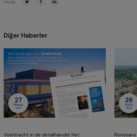
Paylaş:
Diğer Haberler
27
26
Mayıs
Eylül
2025
2024
,
,
Veerkracht in de detailhandel: Het
Rönesans